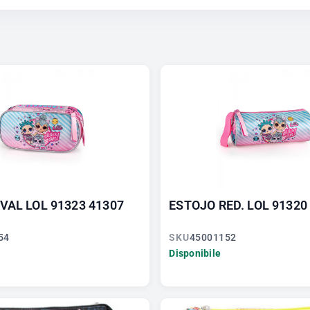
VAL LOL 91323 41307
ESTOJO RED. LOL 91320
54
SKU
45001152
Disponibile