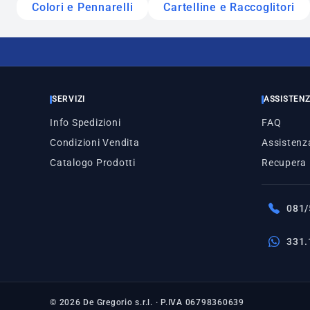
Colori e Pennarelli
Cartelline e Raccoglitori
SERVIZI
ASSISTEN
Info Spedizioni
FAQ
Condizioni Vendita
Assistenza
Catalogo Prodotti
Recupera
081/
331.
© 2026 De Gregorio s.r.l. · P.IVA 06798360639