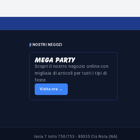
I NOSTRI NEGOZI
Scopri il nostro negozio online con
migliaia di articoli per tutti i tipi di
feste.
Visita ora →
Isola 7 lotto 750/753 - 80035 Cis Nola (NA)