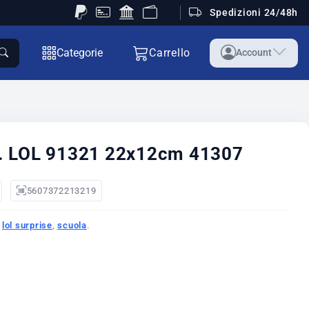
Spedizioni 24/48h
Categorie
Carrello
Account
 LOL 91321 22x12cm 41307
5607372213219
,
lol surprise
,
scuola
.