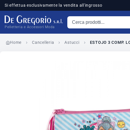
Si effettua esclusivamente la vendita all'ingrosso
Cerca prodotti
sponibili
Pelletteria e Accessori Moda
Home
Cancelleria
Astucci
ESTOJO 3 COMP. L