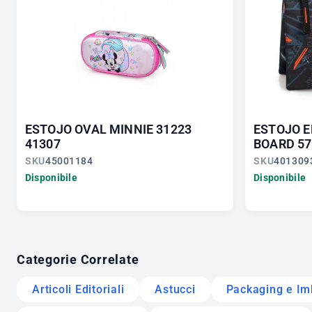
ESTOJO OVAL MINNIE 31223
ESTOJO E
41307
BOARD 57
SKU
45001184
SKU
401309
Disponibile
Disponibile
Categorie Correlate
Articoli Editoriali
Astucci
Packaging e Im