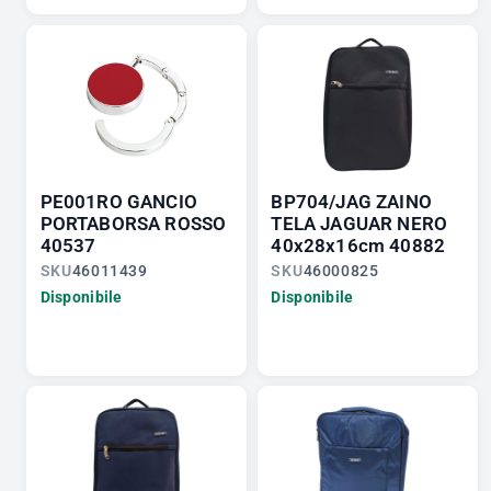
PE001RO GANCIO
BP704/JAG ZAINO
PORTABORSA ROSSO
TELA JAGUAR NERO
40537
40x28x16cm 40882
SKU
46011439
SKU
46000825
Disponibile
Disponibile