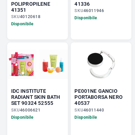
POLIPROPILENE
41336
41351
SKU
46011946
SKU
40120618
Disponibile
Disponibile
IDC INSTITUTE
PE001NE GANCIO
RADIANT SKIN BATH
PORTABORSA NERO
SET 90324 52555
40537
SKU
46006621
SKU
46011440
Disponibile
Disponibile