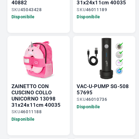
40882
31x24x11cm 40035
SKU
45043428
SKU
46011189
Disponibile
Disponibile
ZAINETTO CON
VAC-U-PUMP SG-508
CUSCINO COLLO
57695
UNICORNO 13098
SKU
46010736
31x24x11cm 40035
Disponibile
SKU
46011188
Disponibile