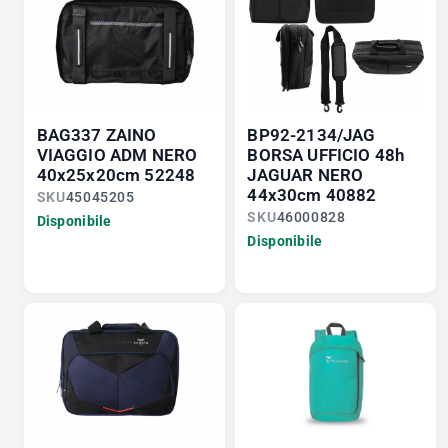
BAG337 ZAINO
BP92-2134/JAG
VIAGGIO ADM NERO
BORSA UFFICIO 48h
40x25x20cm 52248
JAGUAR NERO
44x30cm 40882
SKU
45045205
SKU
46000828
Disponibile
Disponibile