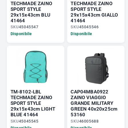
TECHMADE ZAINO
TECHMADE ZAINO
SPORT STYLE
SPORT STYLE
29x15x43cm BLU
29x15x43cm GIALLO
41464
41464
SKU
45045547
SKU
45045546
Disponibile
Disponibile
TM-8102-LBL
CAP04MBA0922
TECHMADE ZAINO
ZAINO VIAGGIO
SPORT STYLE
GRANDE MILITARY
29x15x43cm LIGHT
GREEN 40x20x25cm
BLUE 41464
53160
SKU
45045545
SKU
46005688
Disponibile
Disponibile