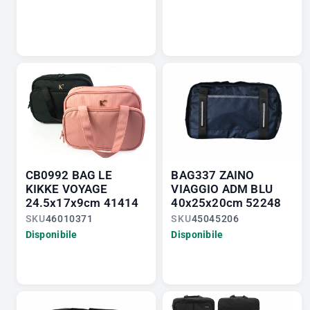
CB0992 BAG LE
BAG337 ZAINO
KIKKE VOYAGE
VIAGGIO ADM BLU
24.5x17x9cm 41414
40x25x20cm 52248
SKU
46010371
SKU
45045206
Disponibile
Disponibile