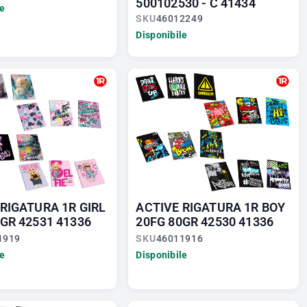
500102530 - C 41434
le
SKU
46012249
Disponibile
RIGATURA 1R GIRL
ACTIVE RIGATURA 1R BOY
GR 42531 41336
20FG 80GR 42530 41336
1919
SKU
46011916
le
Disponibile