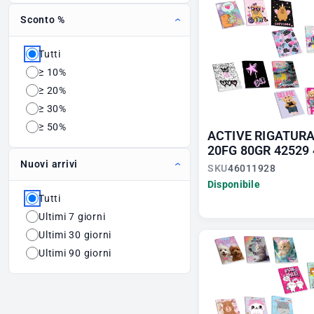
Sconto %
Tutti
≥ 10%
≥ 20%
≥ 30%
≥ 50%
ACTIVE RIGATURA
20FG 80GR 42529
Nuovi arrivi
SKU
46011928
Disponibile
Tutti
Ultimi 7 giorni
Ultimi 30 giorni
Ultimi 90 giorni