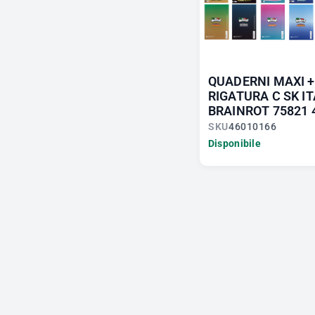
QUADERNI MAXI 
RIGATURA C SK I
BRAINROT 75821 
SKU
46010166
Disponibile