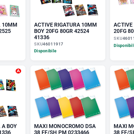
A 10MM
ACTIVE RIGATURA 10MM
ACTIVE 
2525
BOY 20FG 80GR 42524
20FG 80
41336
SKU
4601
SKU
46011917
Disponibi
Disponibile
 A BOY
MAXI MONOCROMO DSA
MAXI 
1336
38 FF/SH PM 0233466
38 FF/