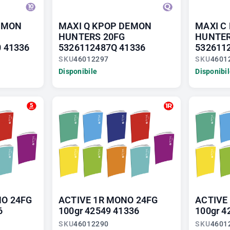
EMON
MAXI Q KPOP DEMON
MAXI C
HUNTERS 20FG
HUNTER
 41336
5326112487Q 41336
532611
SKU
46012297
SKU
4601
Disponibile
Disponibi
O 24FG
ACTIVE 1R MONO 24FG
ACTIVE
6
100gr 42549 41336
100gr 4
SKU
46012290
SKU
4601