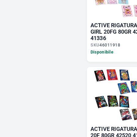
ACTIVE RIGATUR
GIRL 20FG 80GR 4
41336
SKU
46011918
Disponibile
ACTIVE RIGATURA
20F 80GR 42520 4