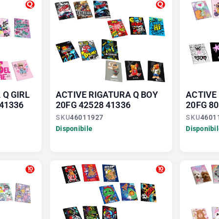
 Q GIRL
ACTIVE RIGATURA Q BOY
ACTIVE
 41336
20FG 42528 41336
20FG 80
SKU
46011927
SKU
4601
Disponibile
Disponibi