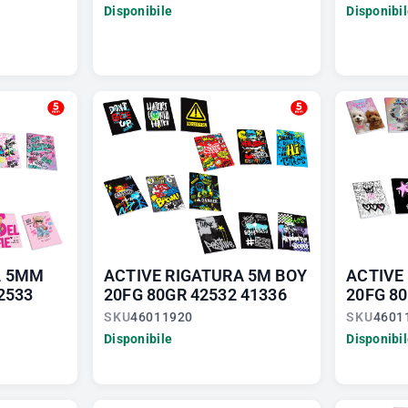
Disponibile
Disponibi
A 5MM
ACTIVE RIGATURA 5M BOY
ACTIVE 
2533
20FG 80GR 42532 41336
20FG 80
SKU
46011920
SKU
4601
Disponibile
Disponibi