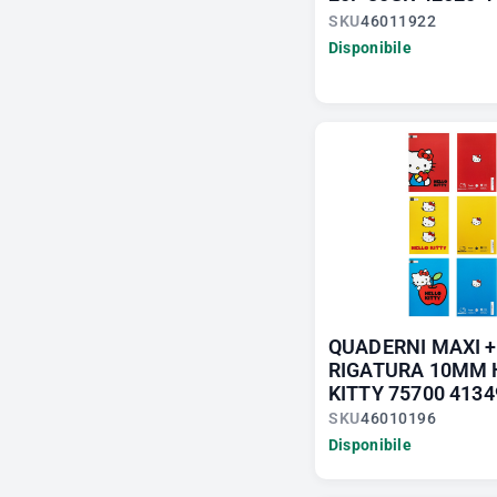
SKU
46011922
Disponibile
QUADERNI MAXI 
RIGATURA 10MM 
KITTY 75700 4134
SKU
46010196
Disponibile