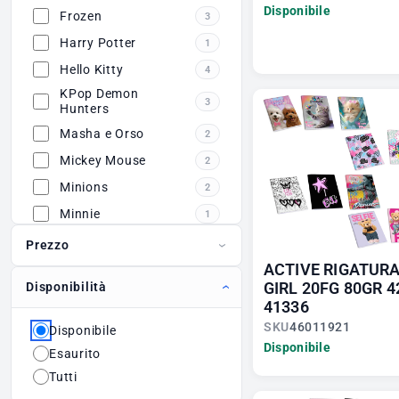
Disponibile
Frozen
3
Harry Potter
1
Hello Kitty
4
KPop Demon
3
Hunters
Masha e Orso
2
Mickey Mouse
2
Minions
2
Minnie
1
Sonic
3
Prezzo
ACTIVE RIGATUR
Soy Luna
1
GIRL 20FG 80GR 4
Disponibilità
Spiderman
2
41336
Stitch
3
SKU
46011921
Disponibile
Disponibile
Esaurito
Tutti