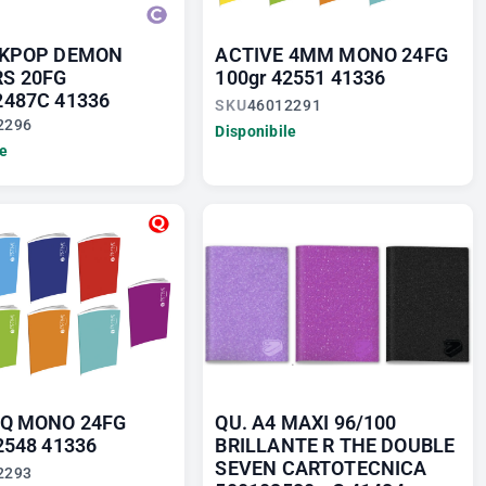
 KPOP DEMON
ACTIVE 4MM MONO 24FG
S 20FG
100gr 42551 41336
2487C 41336
SKU
46012291
2296
Disponibile
le
 Q MONO 24FG
QU. A4 MAXI 96/100
2548 41336
BRILLANTE R THE DOUBLE
SEVEN CARTOTECNICA
2293