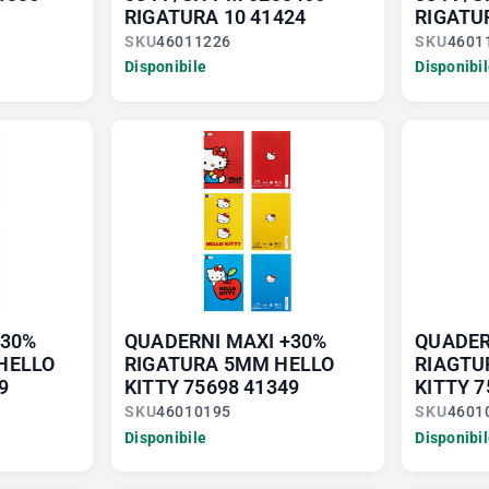
RIGATURA 10 41424
RIGATU
SKU
46011226
SKU
4601
Disponibile
Disponibi
+30%
QUADERNI MAXI +30%
QUADER
HELLO
RIGATURA 5MM HELLO
RIAGTU
9
KITTY 75698 41349
KITTY 7
SKU
46010195
SKU
4601
Disponibile
Disponibi