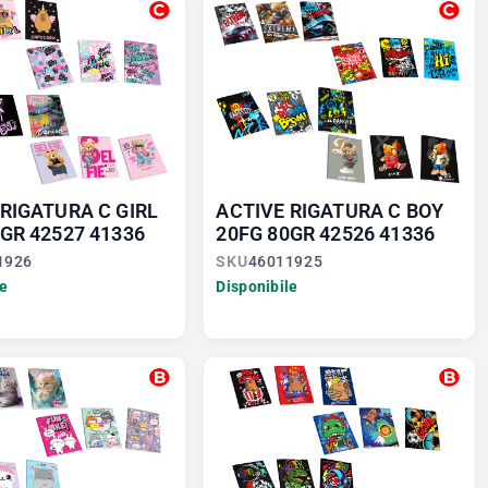
 RIGATURA C GIRL
ACTIVE RIGATURA C BOY
GR 42527 41336
20FG 80GR 42526 41336
1926
SKU
46011925
le
Disponibile