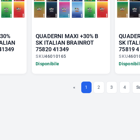
+30%
QUADERNI MAXI +30% B
QUADER
TALIAN
SK ITALIAN BRAINROT
SK ITA
41349
75820 41349
75819 4
SKU
46010165
SKU
4601
Disponibile
Disponibi
«
1
2
3
4
S