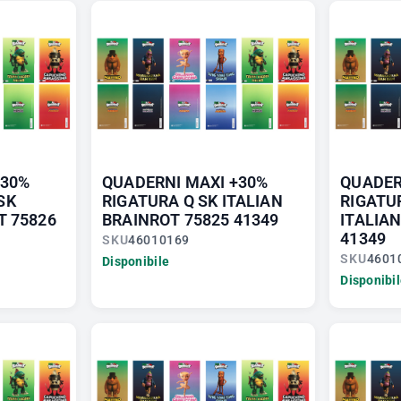
+30%
QUADERNI MAXI +30%
QUADER
SK
RIGATURA Q SK ITALIAN
RIGATU
T 75826
BRAINROT 75825 41349
ITALIA
41349
SKU
46010169
SKU
4601
Disponibile
Disponibi