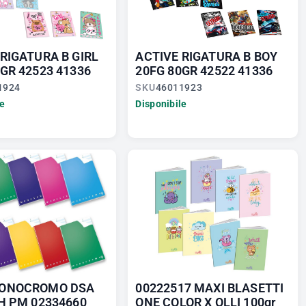
RIGATURA B GIRL
ACTIVE RIGATURA B BOY
GR 42523 41336
20FG 80GR 42522 41336
1924
SKU
46011923
le
Disponibile
MONOCROMO DSA
00222517 MAXI BLASETTI
SH PM 02334660
ONE COLOR X OLLI 100gr