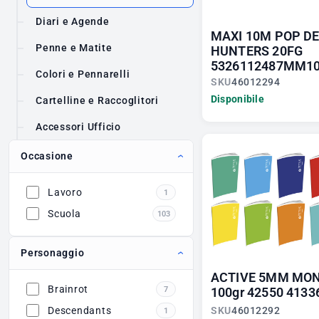
Diari e Agende
MAXI 10M POP D
Penne e Matite
HUNTERS 20FG
5326112487MM10
Colori e Pennarelli
SKU
46012294
Disponibile
Cartelline e Raccoglitori
Accessori Ufficio
Occasione
Lavoro
1
Scuola
103
Personaggio
ACTIVE 5MM MON
Brainrot
7
100gr 42550 4133
Descendants
SKU
46012292
1