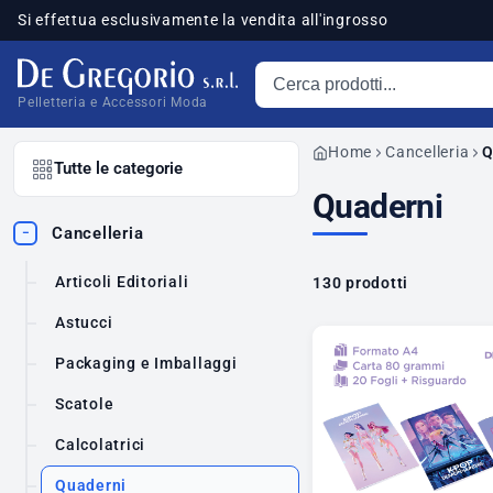
Si effettua esclusivamente la vendita all'ingrosso
Cerca prodotti
sponibili
Pelletteria e Accessori Moda
Home
Cancelleria
Q
Tutte le categorie
Quaderni
Cancelleria
−
Articoli Editoriali
130 prodotti
Astucci
Packaging e Imballaggi
Scatole
Calcolatrici
Quaderni