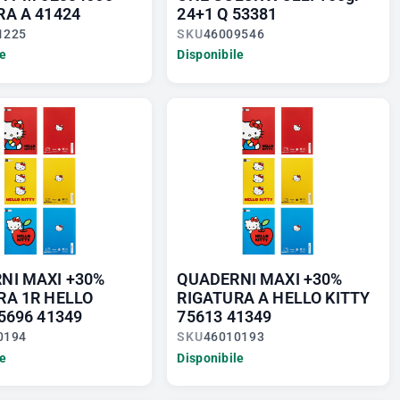
RA A 41424
24+1 Q 53381
1225
SKU
46009546
le
Disponibile
NI MAXI +30%
QUADERNI MAXI +30%
RA 1R HELLO
RIGATURA A HELLO KITTY
5696 41349
75613 41349
0194
SKU
46010193
le
Disponibile