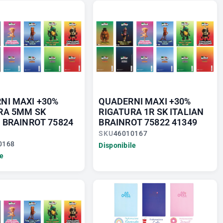
NI MAXI +30%
QUADERNI MAXI +30%
RA 5MM SK
RIGATURA 1R SK ITALIAN
N BRAINROT 75824
BRAINROT 75822 41349
SKU
46010167
0168
Disponibile
le