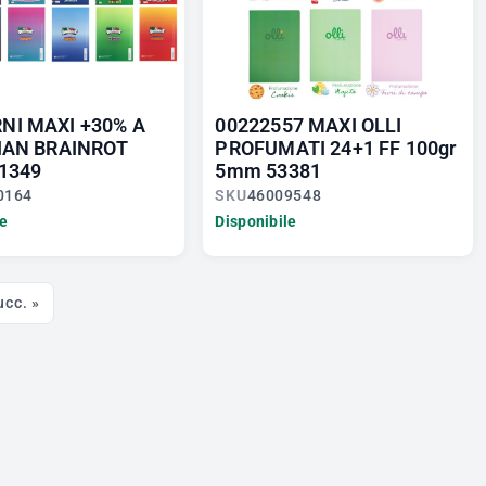
NI MAXI +30% A
00222557 MAXI OLLI
LIAN BRAINROT
PROFUMATI 24+1 FF 100gr
1349
5mm 53381
0164
SKU
46009548
le
Disponibile
ucc. »