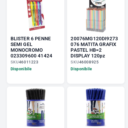
BLISTER 6 PENNE
20076MG120DI9273
SEMI GEL
076 MATITA GRAFIX
MONOCROMO
PASTEL HB=2
023309600 41424
DISPLAY 120pz
SKU
46011223
SKU
46008925
Disponibile
Disponibile