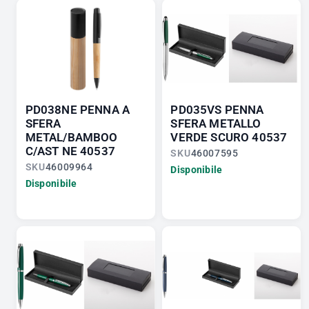
PD038NE PENNA A
PD035VS PENNA
SFERA
SFERA METALLO
METAL/BAMBOO
VERDE SCURO 40537
C/AST NE 40537
SKU
46007595
SKU
46009964
Disponibile
Disponibile