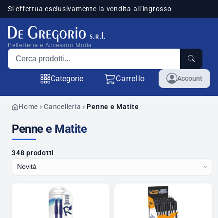
Si effettua esclusivamente la vendita all'ingrosso
sponibili
Pelletteria e Accessori Moda
Cerca prodotti
Categorie
Carrello
Account
Home
Cancelleria
Penne e Matite
Penne e Matite
348 prodotti