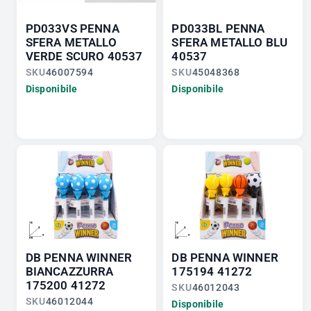
PD033VS PENNA
PD033BL PENNA
SFERA METALLO
SFERA METALLO BLU
VERDE SCURO 40537
40537
SKU
46007594
SKU
45048368
Disponibile
Disponibile
DB PENNA WINNER
DB PENNA WINNER
BIANCAZZURRA
175194 41272
175200 41272
SKU
46012043
SKU
46012044
Disponibile