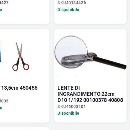
4427
SKU
40134426
le
Disponibile
 13,5cm 450456
LENTE DI
INGRANDIMENTO 22cm
D10 1/192 00100378 40808
5035
SKU
46003201
le
Disponibile