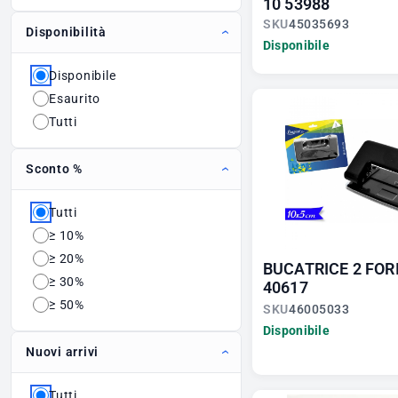
10 53988
SKU
45035693
Disponibilità
Disponibile
Disponibile
Esaurito
Tutti
Sconto %
Tutti
≥ 10%
≥ 20%
BUCATRICE 2 FOR
≥ 30%
40617
≥ 50%
SKU
46005033
Disponibile
Nuovi arrivi
Tutti