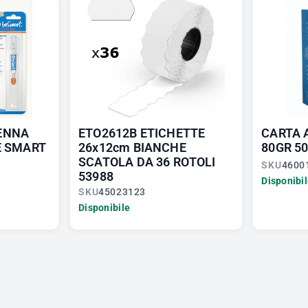
ENNA
ETO2612B ETICHETTE
CARTA 
BE SMART
26x12cm BIANCHE
80GR 50
SCATOLA DA 36 ROTOLI
SKU
4600
53988
Disponibi
SKU
45023123
Disponibile