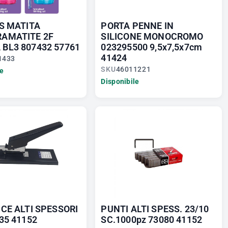
DS MATITA
PORTA PENNE IN
AMATITE 2F
SILICONE MONOCROMO
BL3 807432 57761
023295500 9,5x7,5x7cm
41424
1433
SKU
46011221
le
Disponibile
CE ALTI SPESSORI
PUNTI ALTI SPESS. 23/10
35 41152
SC.1000pz 73080 41152