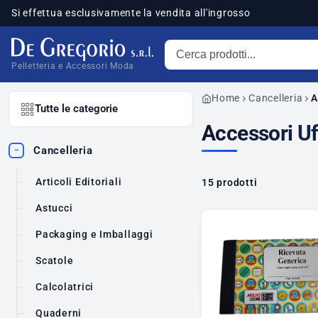
Si effettua esclusivamente la vendita all'ingrosso
Cerca prodotti
sponibili
Pelletteria e Accessori Moda
Home
Cancelleria
A
Tutte le categorie
Accessori Uf
Cancelleria
−
Articoli Editoriali
15 prodotti
Astucci
Packaging e Imballaggi
Scatole
Calcolatrici
Quaderni