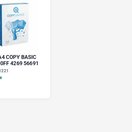
A4 COPY BASIC
0FF 4269 56691
1221
le