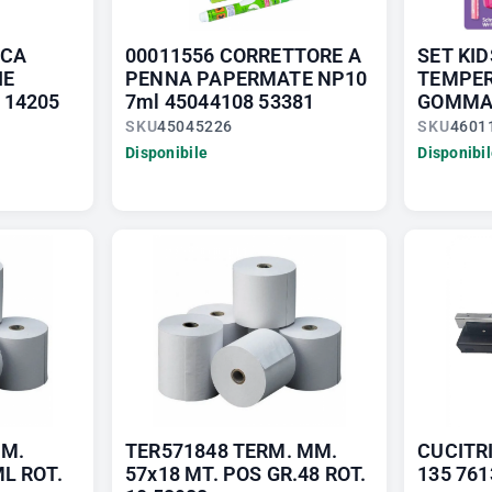
ICA
00011556 CORRETTORE A
SET KI
IE
PENNA PAPERMATE NP10
TEMPER
 14205
7ml 45044108 53381
GOMMA 
SKU
45045226
SKU
4601
Disponibile
Disponibi
MM.
TER571848 TERM. MM.
CUCITRI
L ROT.
57x18 MT. POS GR.48 ROT.
135 761