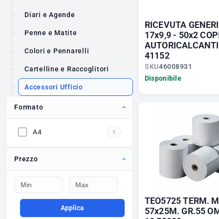
Diari e Agende
RICEVUTA GENER
Penne e Matite
17x9,9 - 50x2 COP
AUTORICALCANTI
Colori e Pennarelli
41152
SKU
46008931
Cartelline e Raccoglitori
Disponibile
Accessori Ufficio
Formato
A4
1
Prezzo
TEO5725 TERM. 
Applica
57x25M. GR.55 OM