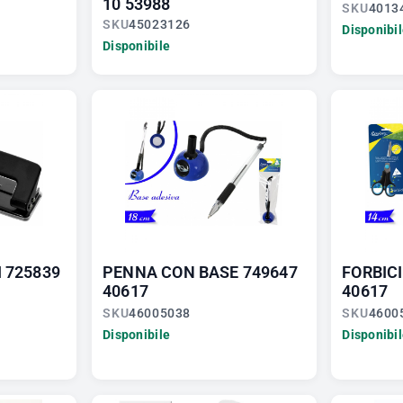
10 53988
SKU
4013
SKU
45023126
Disponibi
Disponibile
I 725839
PENNA CON BASE 749647
FORBICI
40617
40617
SKU
46005038
SKU
4600
Disponibile
Disponibi