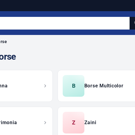
orse
Borse
B
nna
Borse Multicolor
Z
rimonia
Zaini