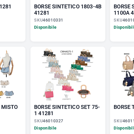
1281
BORSE SINTETICO 1803-4B
BORSE 
41281
1100A 
SKU
46010331
SKU
4601
Disponibile
Disponibi
 MISTO
BORSE SINTETICO SET 75-
BORSE 
1 41281
SKU
46010327
SKU
4601
Disponibile
Disponibi