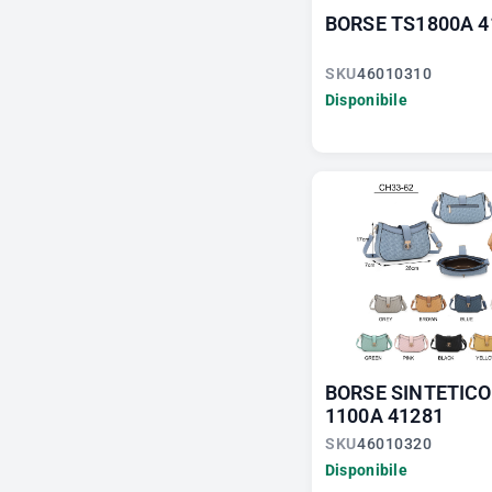
BORSE TS1800A 4
SKU
46010310
Disponibile
BORSE SINTETICO
1100A 41281
SKU
46010320
Disponibile