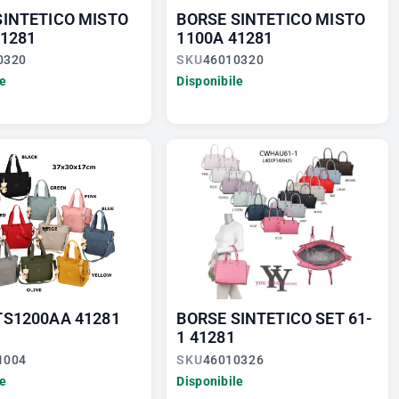
SINTETICO MISTO
BORSE SINTETICO MISTO
41281
1100A 41281
0320
SKU
46010320
le
Disponibile
TS1200AA 41281
BORSE SINTETICO SET 61-
1 41281
1004
SKU
46010326
le
Disponibile