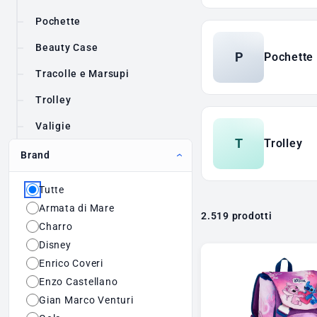
Pochette
Beauty Case
P
Pochette
Tracolle e Marsupi
Trolley
Valigie
T
Trolley
Brand
Tutte
Armata di Mare
2.519 prodotti
Charro
Disney
Enrico Coveri
Enzo Castellano
Gian Marco Venturi