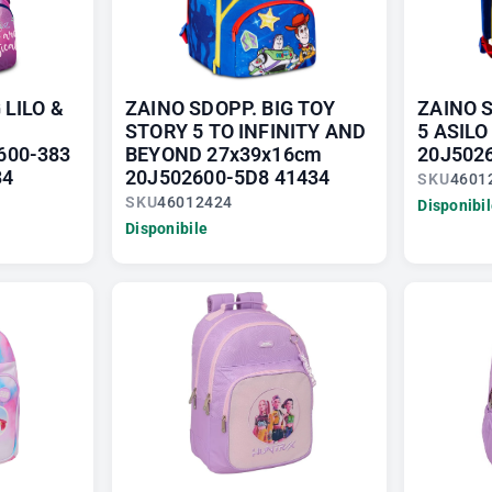
 LILO &
ZAINO SDOPP. BIG TOY
ZAINO 
STORY 5 TO INFINITY AND
5 ASILO
600-383
BEYOND 27x39x16cm
20J502
34
20J502600-5D8 41434
SKU
4601
SKU
46012424
Disponibi
Disponibile