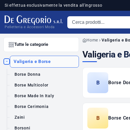
Si effettua esclusivamente la vendita all'ingrosso
Cerca prodotti
sponibili
Pelletteria e Accessori Moda
Home
Valigeria e B
Tutte le categorie
Valigeria e 
Valigeria e Borse
−
Borse Donna
B
Borse Do
Borse Multicolor
Borse Made In Italy
Borse Cerimonia
Zaini
B
Borse Ce
Borsoni