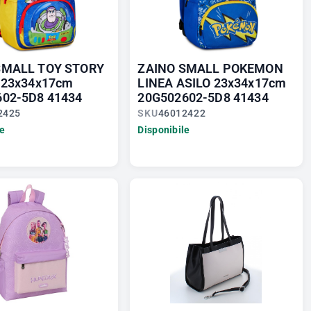
SMALL TOY STORY
ZAINO SMALL POKEMON
 23x34x17cm
LINEA ASILO 23x34x17cm
602-5D8 41434
20G502602-5D8 41434
2425
SKU
46012422
le
Disponibile