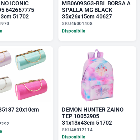
INO ICONIC
MB0609SG3-BBL BORSA A
05 642667775
SPALLA MG BLACK
43cm 51702
35x26x15cm 40627
1970
SKU
46001408
le
Disponibile
B5187 20x10cm
DEMON HUNTER ZAINO
TEP 10052905
31x13x43cm 51702
2292
SKU
46012114
le
Disponibile