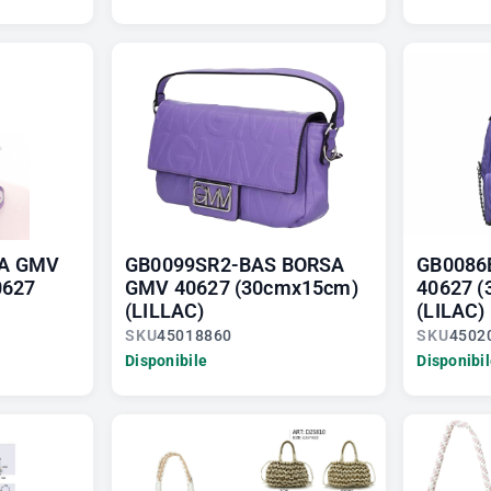
A GMV
GB0099SR2-BAS BORSA
GB0086
0627
GMV 40627 (30cmx15cm)
40627 
(LILLAC)
(LILAC)
SKU
45018860
SKU
4502
Disponibile
Disponibi