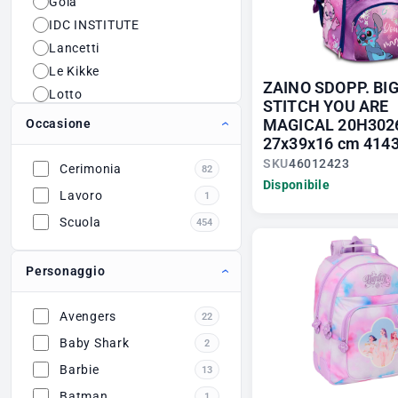
Gola
IDC INSTITUTE
Lancetti
Le Kikke
ZAINO SDOPP. BIG
Lotto
STITCH YOU ARE
Marina Galanti
MAGICAL 20H302
Occasione
Marta Marzotto
27x39x16 cm 414
Marvel
SKU
46012423
Cerimonia
82
Disponibile
NAJ OLEARI
Lavoro
1
Nazareno Gabrielli
Scuola
454
Polo Play
Renato Balestra
Personaggio
Sergio Tacchini
Sweet Years
Avengers
22
Baby Shark
2
Barbie
13
Batman
1