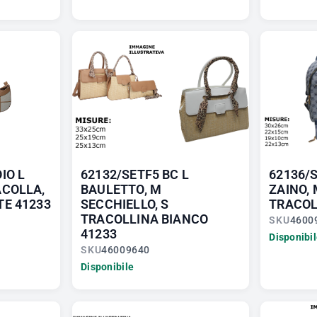
IO L
62132/SETF5 BC L
62136/
ACOLLA,
BAULETTO, M
ZAINO, 
TE 41233
SECCHIELLO, S
TRACOLL
TRACOLLINA BIANCO
SKU
4600
41233
Disponibi
SKU
46009640
Disponibile