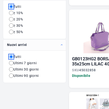
Mickey Mouse
28
Tutti
Minecraft
5
≥ 10%
Minions
1
≥ 20%
Minnie
30
≥ 30%
≥ 50%
One Piece
1
Paw Patrol
12
Nuovi arrivi
Peppa Pig
18
Pokemon
2
Tutti
GB0123HG2 BORS
Principesse
14
Ultimi 7 giorni
35x25cm LILAC 4
Sonic
2
Ultimi 30 giorni
SKU
45032858
Ultimi 90 giorni
Disponibile
Soy Luna
3
Spiderman
14
Star Wars
3
Stitch
17
Super Mario
3