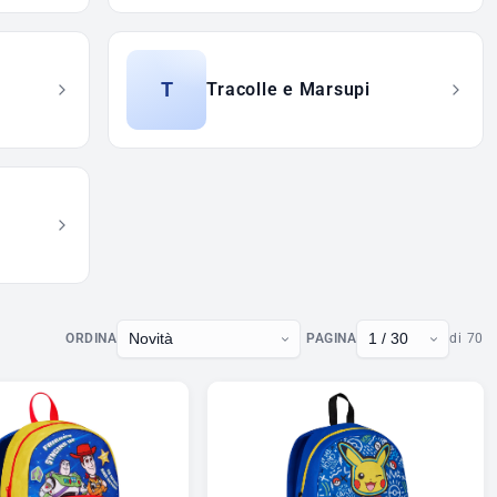
T
Tracolle e Marsupi
ORDINA
PAGINA
di 70