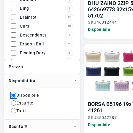
DHU ZAINO 2ZIP 
Bing
642669773 32x15
1
51702
Brainrot
11
SKU
46012444
Cars
10
Disponibile
Descendants
1
Dragon Ball
2
Finding Dory
4
Frozen
14
Prezzo
Harry Potter
7
Hello Kitty
12
Disponibilità
Inside Out
3
Disponibile
KPop Demon
8
Hunters
Esaurito
BORSA B5196 19
41261
Kuromi
3
Tutti
SKU
45042287
Ladybug
1
Disponibile
Sconto %
Masha e Orso
3