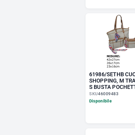
61986/SETHB CUO
SHOPPING, M TR
S BUSTA POCHET
SKU
46009483
Disponibile