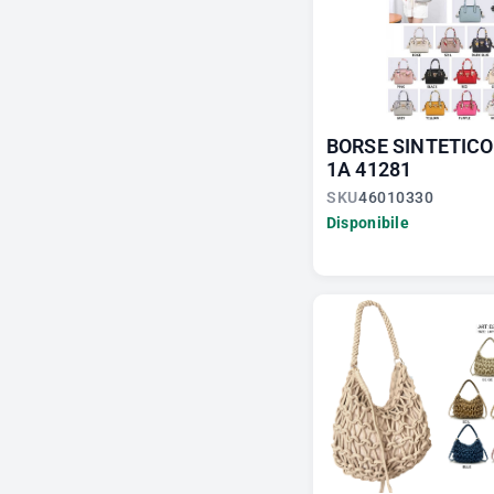
Toy Story
2
Violetta
10
Winx
7
BORSE SINTETICO
1A 41281
SKU
46010330
Disponibile