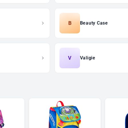
B
Beauty Case
V
Valigie