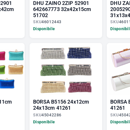
52901
DHU ZAINO 2ZIP 52901
DHU ZA
x42cm
642667773 32x42x15cm
200529
51702
31x13x
SKU
46012443
SKU
4601
Disponibile
Disponibi
x11cm
BORSA B5156 24x12cm
BORSA 
24x13cm 41261
41261
SKU
45042286
SKU
4504
Disponibile
Disponibi