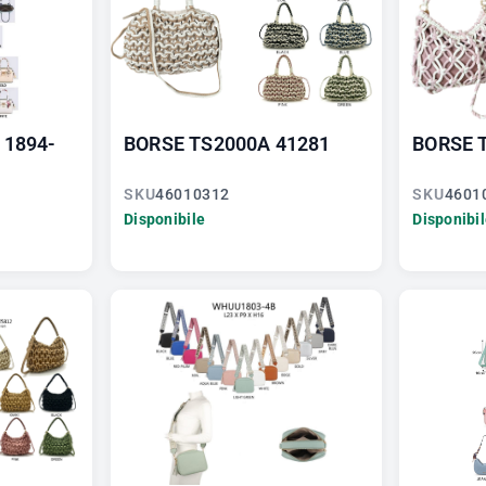
 1894-
BORSE TS2000A 41281
BORSE 
SKU
46010312
SKU
4601
Disponibile
Disponibi