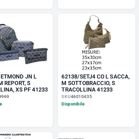
SETMOND JN L
62138/SETJ4 CO L SACCA,
M REPORT, S
M SOTTOBRACCIO, S
INA, XS PF 41233
TRACOLLINA 41233
9969
SKU
46010435
le
Disponibile