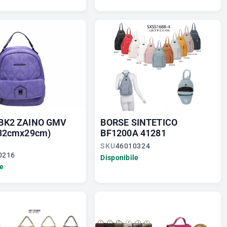
BK2 ZAINO GMV
BORSE SINTETICO
(32cmx29cm)
BF1200A 41281
SKU
46010324
0216
Disponibile
le