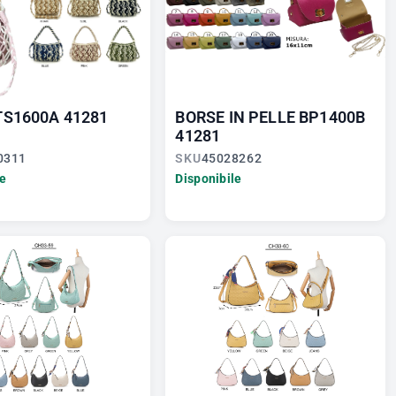
TS1600A 41281
BORSE IN PELLE BP1400B
41281
0311
SKU
45028262
le
Disponibile