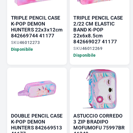
TRIPLE PENCIL CASE
TRIPLE PENCIL CASE
K-POP DEMON
2/22 CM ELASTIC
HUNTERS 22x3x12cm
BAND K-POP
842669744 41177
22x6x8.5cm
842669027 41177
SKU
46012273
SKU
46012269
Disponibile
Disponibile
DOUBLE PENCIL CASE
ASTUCCIO CORREDO
K-POP DEMON
3 ZIP BRADIPO
HUNTERS 842669513
MOFUMOFU 75997BR