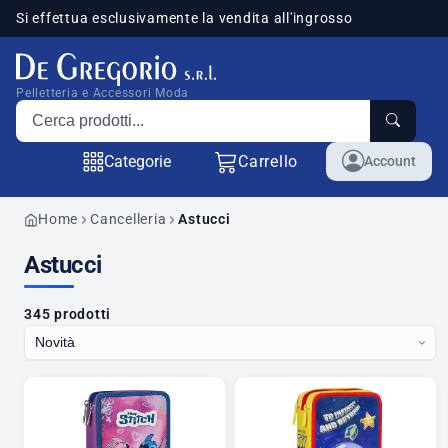
Si effettua esclusivamente la vendita all'ingrosso
sponibili
Pelletteria e Accessori Moda
Cerca prodotti
Categorie
Carrello
Account
Home
Cancelleria
Astucci
Astucci
345 prodotti