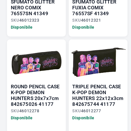
SFUMATO GLITTER
SFUMATO GLITTER
NERO COMIX
FUXIA COMIX
76557SN 41349
76557SF 41349
SKU
46012323
SKU
46012321
Disponibile
Disponibile
ROUND PENCIL CASE
TRIPLE PENCIL CASE
K-POP DEMON
K-POP DEMON
HUNTERS 20x7x7cm
HUNTERS 22x12x3cm
842675026 41177
842675744 41177
SKU
46012278
SKU
46012277
Disponibile
Disponibile