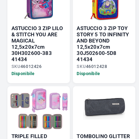
ASTUCCIO 3 ZIP LILO
ASTUCCIO 3 ZIP TOY
& STITCH YOU ARE
STORY 5 TO INFINITY
MAGICAL
AND BEYOND
12,5x20x7cm
12,5x20x7cm
30H302600-383
30J502600-5D8
41434
41434
SKU
46012426
SKU
46012428
Disponibile
Disponibile
TRIPLE FILLED
TOMBOLINO GLITTER