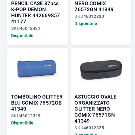
PENCIL CASE 37pcs
NERO COMIX
K-POP DEMON
76572GN 41349
HUNTER 442669857
SKU
46012330
41177
Disponibile
SKU
46012421
Disponibile
TOMBOLINO GLITTER
ASTUCCIO OVALE
BLU COMIX 76572GB
ORGANIZZATO
41349
GLITTER NERO
COMIX 76571GN
SKU
46012329
41349
Disponibile
SKU
46012325
Disponibile