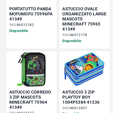
PORTATUTTO PANDA
ASTUCCIO OVALE
MOFUMOFU 75996PA
ORGANIZZATO LARGE
41349
MASCOTS
MINECRAFT 75965
SKU
46012182
41349
Disponibile
SKU
46012178
Disponibile
ASTUCCIO CORREDO
ASTUCCIO 3 ZIP
3 ZIP MASCOTS
PLAYTOY BOY
MINECRAFT 75964
1004P5384 41336
41349
SKU
46012037
SKU
46012177