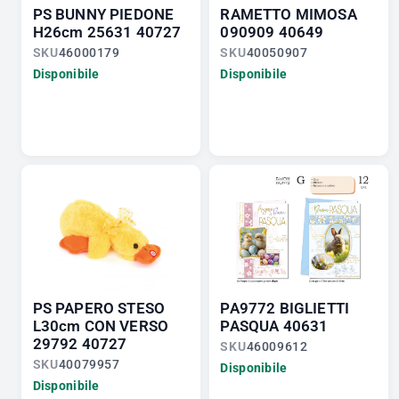
PS BUNNY PIEDONE
RAMETTO MIMOSA
H26cm 25631 40727
090909 40649
SKU
46000179
SKU
40050907
Disponibile
Disponibile
PS PAPERO STESO
PA9772 BIGLIETTI
L30cm CON VERSO
PASQUA 40631
29792 40727
SKU
46009612
SKU
40079957
Disponibile
Disponibile