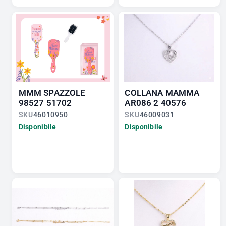
MMM SPAZZOLE
COLLANA MAMMA
98527 51702
AR086 2 40576
SKU
46010950
SKU
46009031
Disponibile
Disponibile