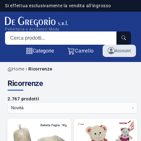
Si effettua esclusivamente la vendita all'ingrosso
sponibili
Pelletteria e Accessori Moda
Cerca prodotti
Categorie
Carrello
Account
Home
Ricorrenze
Ricorrenze
2.767 prodotti