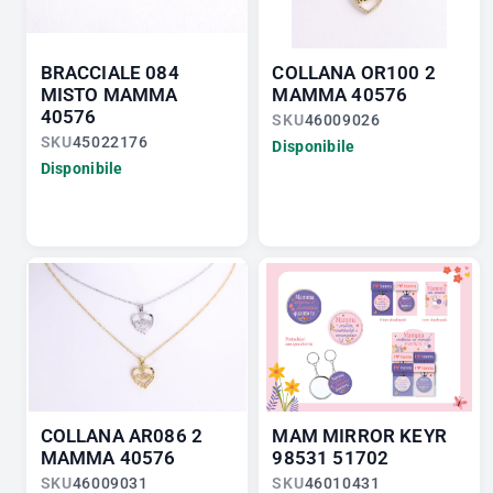
BRACCIALE 084
COLLANA OR100 2
MISTO MAMMA
MAMMA 40576
40576
SKU
46009026
SKU
45022176
Disponibile
Disponibile
COLLANA AR086 2
MAM MIRROR KEYR
MAMMA 40576
98531 51702
SKU
46009031
SKU
46010431