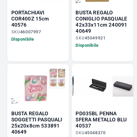
PORTACHIAVI
BUSTA REGALO
COR400Z 15cm
CONIGLIO PASQUALE
40576
42x33x11cm 240091
40649
SKU
46007997
SKU
45049921
Disponibile
Disponibile
BUSTA REGALO
PD035BL PENNA
SOGGETTI PASQUALI
SFERA METALLO BLU
25x20x8cm 533891
40537
40649
SKU
45048370