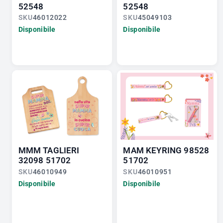
52548
52548
SKU
46012022
SKU
45049103
Disponibile
Disponibile
MMM TAGLIERI
MAM KEYRING 98528
32098 51702
51702
SKU
46010949
SKU
46010951
Disponibile
Disponibile