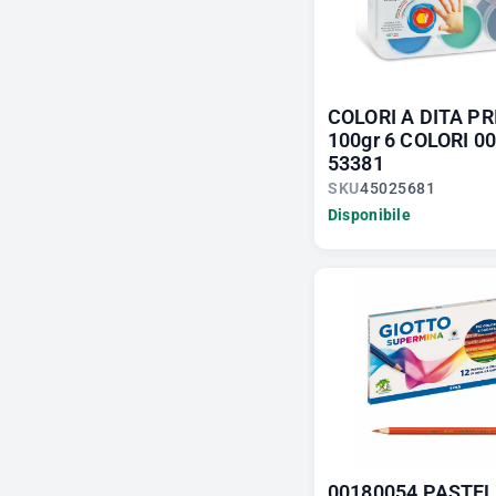
COLORI A DITA P
100gr 6 COLORI 0
53381
SKU
45025681
Disponibile
00180054 PASTEL