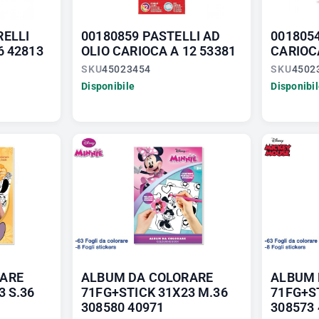
RELLI
00180859 PASTELLI AD
001805
6 42813
OLIO CARIOCA A 12 53381
CARIOCA
SKU
45023454
SKU
4502
Disponibile
Disponibi
RARE
ALBUM DA COLORARE
ALBUM 
3 S.36
71FG+STICK 31X23 M.36
71FG+S
308580 40971
308573