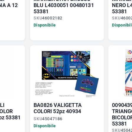
A A 12
BLU L4030051 00480131
NERO L
53381
53381
SKU
46002182
SKU
4600
Disponibile
Disponibi
LI
BA0826 VALIGETTA
009043
OLOR
COLORI 52pz 40934
TRIANG
pz 53381
BICOLOR
SKU
45047186
53381
Disponibile
SKU
4504