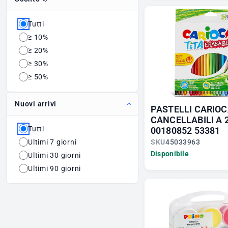
Tutti
≥ 10%
≥ 20%
≥ 30%
≥ 50%
Nuovi arrivi
PASTELLI CARIOC
CANCELLABILI A 
Tutti
00180852 53381
SKU
45033963
Ultimi 7 giorni
Disponibile
Ultimi 30 giorni
Ultimi 90 giorni