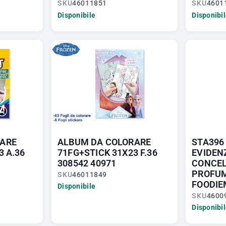
SKU
46011851
SKU
4601
Disponibile
Disponibi
RARE
ALBUM DA COLORARE
STA396 
3 A.36
71FG+STICK 31X23 F.36
EVIDEN
308542 40971
CONCEL
PROFUM
SKU
46011849
FOODIE
Disponibile
SKU
4600
Disponibi