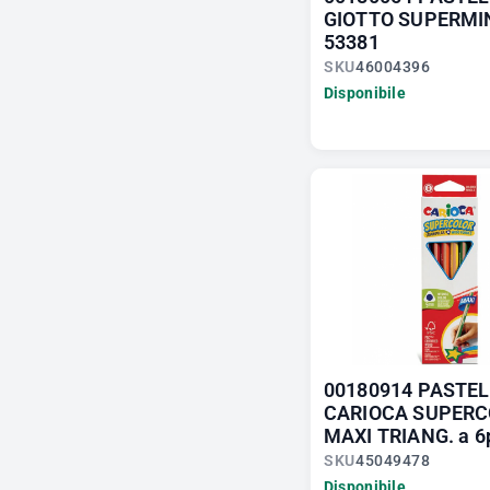
GIOTTO SUPERMIN
53381
SKU
46004396
Disponibile
00180914 PASTEL
CARIOCA SUPERC
MAXI TRIANG. a 6
SKU
45049478
Disponibile