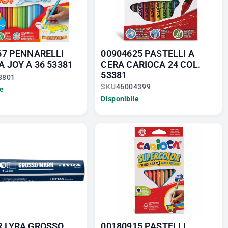
67 PENNARELLI
00904625 PASTELLI A
 JOY A 36 53381
CERA CARIOCA 24 COL.
53381
8801
SKU
46004399
le
Disponibile
 LYRA GROSSO
00180915 PASTELLI