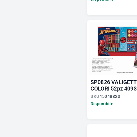
SP0826 VALIGET
COLORI 52pz 4093
SKU
45048820
Disponibile