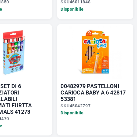
1850
SKU
46011848
le
Disponibile
SET DI 6
00482979 PASTELLONI
ZIATORI
CARIOCA BABY A 6 42817
LABILI
53381
ATI FURTTA
SKU
45042797
MALS 41273
Disponibile
9470
le