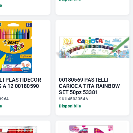
le
LI PLASTIDECOR
00180569 PASTELLI
S A 12 00180590
CARIOCA TITA RAINBOW
SET 50pz 53381
3964
SKU
45033546
le
Disponibile