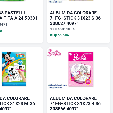
48 PASTELLI
ALBUM DA COLORARE
 TITA A 24 53381
71FG+STICK 31X23 S.36
308627 40971
3471
SKU
46011854
le
Disponibile
DA COLORARE
ALBUM DA COLORARE
TICK 31X23 M.36
71FG+STICK 31X23 B.36
 40971
308566 40971