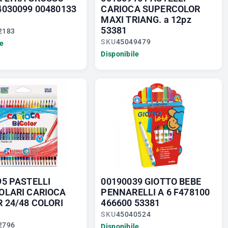
4030099 00480133
CARIOCA SUPERCOLOR
MAXI TRIANG. a 12pz
53381
2183
SKU
45049479
le
Disponibile
95 PASTELLI
00190039 GIOTTO BEBE
OLARI CARIOCA
PENNARELLI A 6 F478100
 24/48 COLORI
466600 53381
SKU
45040524
2796
Disponibile