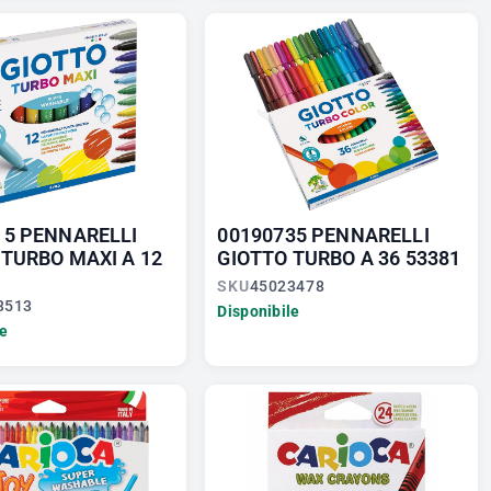
15 PENNARELLI
00190735 PENNARELLI
 TURBO MAXI A 12
GIOTTO TURBO A 36 53381
SKU
45023478
3513
Disponibile
le