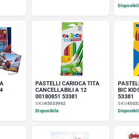
Disponibi
TA
PASTELLI CARIOCA TITA
PASTEL
4
CANCELLABILI A 12
BIC KID
00180851 53381
53381
SKU
45033962
SKU
4503
Disponibile
Disponibi