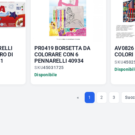
RELLI
PR0419 BORSETTA DA
AV0826
RO DI
COLORARE CON 6
COLORI 
81
PENNARELLI 40934
SKU
4502
SKU
45031725
Disponibi
Disponibile
«
1
2
3
Succ