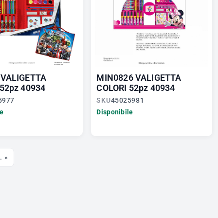
 VALIGETTA
MIN0826 VALIGETTA
52pz 40934
COLORI 52pz 40934
5977
SKU
45025981
le
Disponibile
. »