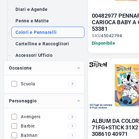
Diari e Agende
00482977 PENNA
Penne e Matite
CARIOCA BABY A 
53381
Colori e Pennarelli
SKU
45042798
Disponibile
Cartelline e Raccoglitori
Accessori Ufficio
Occasione
Scuola
3
Personaggio
Avengers
2
ALBUM DA COLO
Barbie
1
71FG+STICK 31X2
308610 40971
Batman
1