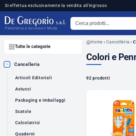
Si effettua esclusivamente la vendita all'ingrosso
Cerca prodotti
sponibili
Pelletteria e Accessori Moda
Home
Cancelleria
C
Tutte le categorie
Colori e Penn
Cancelleria
−
Articoli Editoriali
92 prodotti
Astucci
Packaging e Imballaggi
Scatole
Calcolatrici
Quaderni