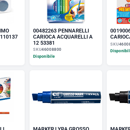
RIMO
00482263 PENNARELLI
001900
0110137
CARIOCA ACQUARELLI A
CARIOCA
12 53381
SKU
4600
SKU
46008800
Disponibi
Disponibile
LI
MARKER LYRA GROSSO
MARKER