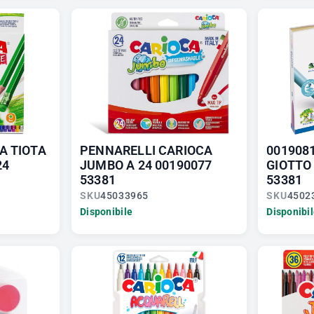
A TIOTA
PENNARELLI CARIOCA
001908
24
JUMBO A 24 00190077
GIOTTO
53381
53381
SKU
45033965
SKU
4502
Disponibile
Disponibi