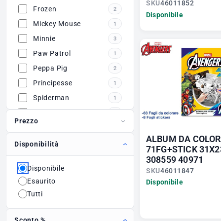
SKU
46011852
Frozen
2
Disponibile
Mickey Mouse
1
Minnie
3
Paw Patrol
1
Peppa Pig
2
Principesse
1
Spiderman
1
Stitch
2
Prezzo
ALBUM DA COLO
Disponibilità
71FG+STICK 31X2
308559 40971
Disponibile
SKU
46011847
Esaurito
Disponibile
Tutti
Sconto %