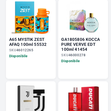
A65 MYSTIK ZEST
GA1805806 KOCCA
AFAQ 100ml 55532
PURE VERVE EDT
100ml 41454
SKU
46012265
SKU
46000278
Disponibile
Disponibile