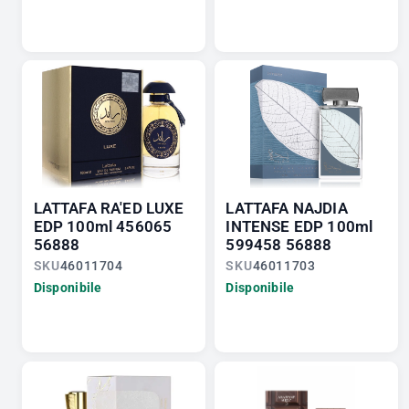
LATTAFA RA'ED LUXE
LATTAFA NAJDIA
EDP 100ml 456065
INTENSE EDP 100ml
56888
599458 56888
SKU
46011704
SKU
46011703
Disponibile
Disponibile