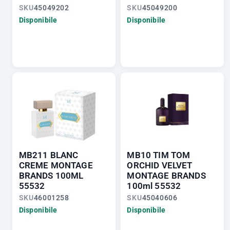
SKU
45049202
SKU
45049200
Disponibile
Disponibile
MB211 BLANC
MB10 TIM TOM
CREME MONTAGE
ORCHID VELVET
BRANDS 100ML
MONTAGE BRANDS
55532
100ml 55532
SKU
46001258
SKU
45040606
Disponibile
Disponibile