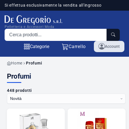
Si effettua esclusivamente la vendita all'ingrosso
sponibili
Pelletteria e Accessori Moda
Cerca prodotti
Categorie
Carrello
Account
Home
Profumi
Profumi
448 prodotti