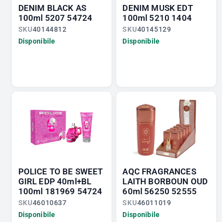
DENIM BLACK AS
DENIM MUSK EDT
100ml 5207 54724
100ml 5210 1404
SKU
40144812
SKU
40145129
Disponibile
Disponibile
POLICE TO BE SWEET
AQC FRAGRANCES
GIRL EDP 40ml+BL
LAITH BORBOUN OUD
100ml 181969 54724
60ml 56250 52555
SKU
46010637
SKU
46011019
Disponibile
Disponibile