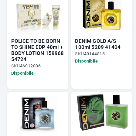
POLICE TO BE BORN
DENIM GOLD A/S
TO SHINE EDP 40ml +
100ml 5209 41404
BODY LOTION 159968
SKU
40144815
54724
Disponibile
SKU
46012006
Disponibile