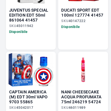
JUVENTUS SPECIAL
DUCATI SPORT EDT
EDITION EDT 50ml
100ml 127774 41457
861064 41457
SKU
40147222
SKU
45011942
Disponibile
Disponibile
CAPTAIN AMERICA
NANI CHEESECAKE
(M) EDT 30ml VAPO
ACQUA PROFUMATA
9703 55865
75ml 246219 54724
SKU
45042017
SKU
46011989