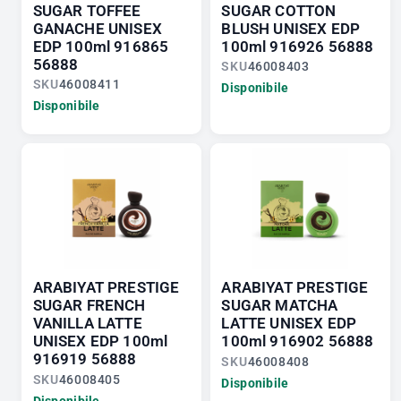
SUGAR TOFFEE
SUGAR COTTON
GANACHE UNISEX
BLUSH UNISEX EDP
EDP 100ml 916865
100ml 916926 56888
56888
SKU
46008403
SKU
46008411
Disponibile
Disponibile
ARABIYAT PRESTIGE
ARABIYAT PRESTIGE
SUGAR FRENCH
SUGAR MATCHA
VANILLA LATTE
LATTE UNISEX EDP
UNISEX EDP 100ml
100ml 916902 56888
916919 56888
SKU
46008408
SKU
46008405
Disponibile
Disponibile