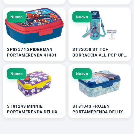
ALL COLORED 41401
DEMON HUNTERS 41336
Nuovo
Nuovo
SP83574 SPIDERMAN
ST75058 STITCH
PORTAMERENDA 41401
BORRACCIA ALL POP UP
CON CANNUCCIA E
TRACOLLA 41401
Nuovo
Nuovo
ST81243 MINNIE
ST81043 FROZEN
PORTAMERENDA DELUXE
PORTAMERENDA DELUXE
ALL COLORED 41401
ALL COLORED 41401