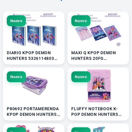
Nuovo
Nuovo
DIARIO KPOP DEMON
MAXI Q KPOP DEMON
HUNTERS 5326114803
HUNTERS 20FG
41336
5326112487Q 41336
Nuovo
Nuovo
P80692 PORTAMERENDA
FLUFFY NOTEBOOK K-
KPOP DEMON HUNTERS
POP DEMON HUNTERS
41336
21x14,80cm 5426681007
41177