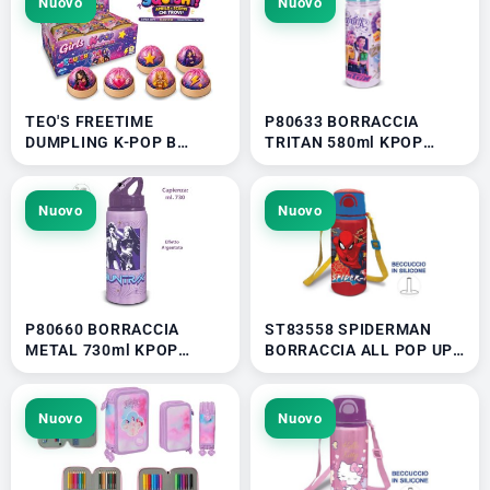
Nuovo
Nuovo
TEO'S FREETIME
P80633 BORRACCIA
DUMPLING K-POP B
TRITAN 580ml KPOP
8,5cm 81633 53126
DEMON HUNTERS 41336
Nuovo
Nuovo
P80660 BORRACCIA
ST83558 SPIDERMAN
METAL 730ml KPOP
BORRACCIA ALL POP UP
DEMON HUNTERS 41336
CON CANNUCCIA E
TRACOLLA 41401
Nuovo
Nuovo