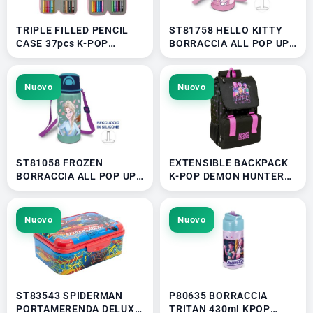
TRIPLE FILLED PENCIL
ST81758 HELLO KITTY
CASE 37pcs K-POP
BORRACCIA ALL POP UP
DEMON HUNTER
CON CANNUCCIA E
442669857 41177
TRACOLLA 41401
Nuovo
Nuovo
ST81058 FROZEN
EXTENSIBLE BACKPACK
BORRACCIA ALL POP UP
K-POP DEMON HUNTERS
CON CANNUCCIA E
28,5x15x41cm
TRACOLLA 41401
642675019 41177
Nuovo
Nuovo
ST83543 SPIDERMAN
P80635 BORRACCIA
PORTAMERENDA DELUXE
TRITAN 430ml KPOP