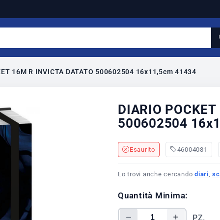
ET 16M R INVICTA DATATO 500602504 16x11,5cm 41434
DIARIO POCKET
500602504 16x
Esaurito
46004081
Lo trovi anche cercando
diari
,
sc
Quantità Minima:
PZ.