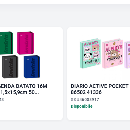
GENDA DATATO 16M
DIARIO ACTIVE POCKET
1,5x15,9cm 50...
86502 41336
43
SKU
46003917
Disponibile