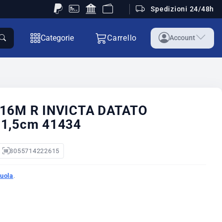
Spedizioni 24/48h
Categorie
Carrello
Account
 16M R INVICTA DATATO
11,5cm 41434
8055714222615
uola
.