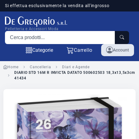
Si effettua esclusivamente la vendita all'ingrosso
sponibili
Pelletteria e Accessori Moda
Cerca prodotti
Categorie
Carrello
Account
Home
Cancelleria
Diari e Agende
DIARIO STD 16M R INVICTA DATATO 500602503 18,3x13,5x3cm
41434