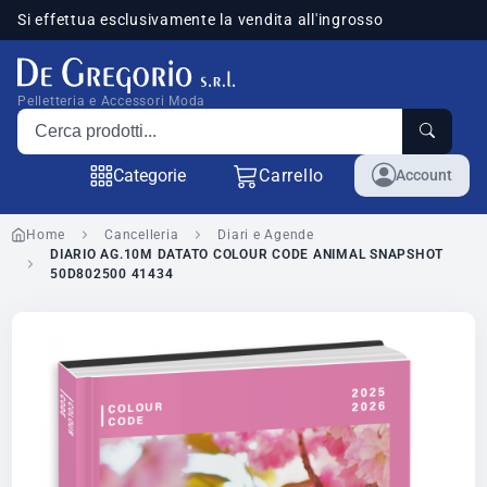
Si effettua esclusivamente la vendita all'ingrosso
sponibili
Pelletteria e Accessori Moda
Cerca prodotti
Categorie
Carrello
Account
Home
Cancelleria
Diari e Agende
DIARIO AG.10M DATATO COLOUR CODE ANIMAL SNAPSHOT
50D802500 41434