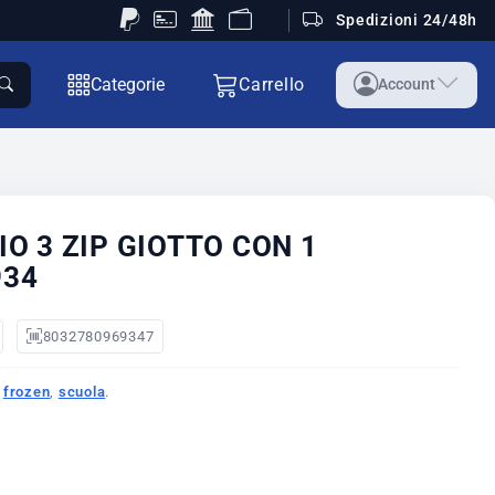
Spedizioni 24/48h
Categorie
Carrello
Account
O 3 ZIP GIOTTO CON 1
934
8032780969347
,
frozen
,
scuola
.