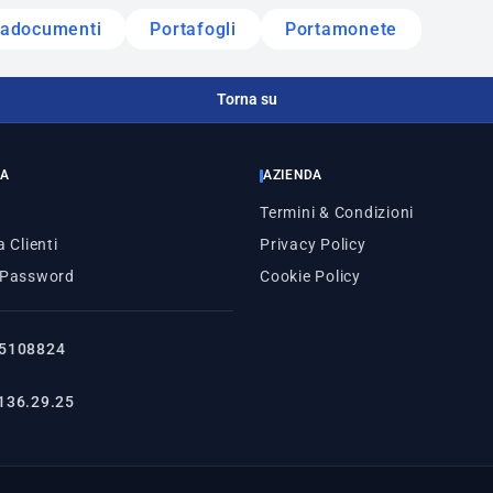
tadocumenti
Portafogli
Portamonete
Torna su
ZA
AZIENDA
Termini & Condizioni
 Clienti
Privacy Policy
 Password
Cookie Policy
5108824
136.29.25