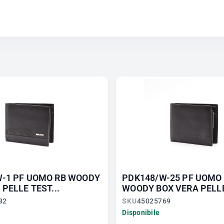
W-1 PF UOMO RB WOODY
PDK148/W-25 PF UOMO
PELLE TEST...
WOODY BOX VERA PELLE 
82
SKU
45025769
Disponibile