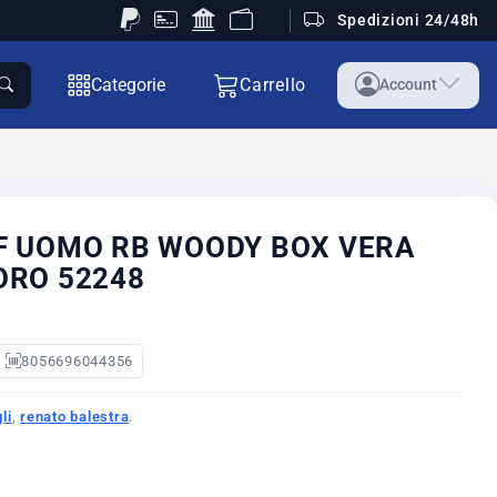
Spedizioni 24/48h
Categorie
Carrello
Account
F UOMO RB WOODY BOX VERA
ORO 52248
8056696044356
li
,
renato balestra
.