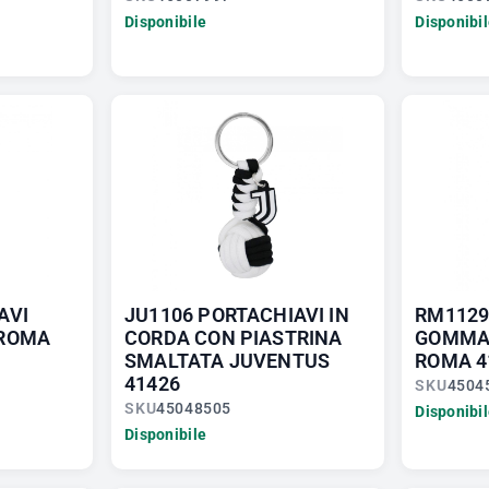
Disponibile
Disponibi
AVI
JU1106 PORTACHIAVI IN
RM1129
 ROMA
CORDA CON PIASTRINA
GOMMA
SMALTATA JUVENTUS
ROMA 4
41426
SKU
4504
SKU
45048505
Disponibi
Disponibile