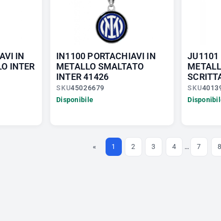
AVI IN
IN1100 PORTACHIAVI IN
JU1101
O INTER
METALLO SMALTATO
METALL
INTER 41426
SCRITT
SKU
45026679
SKU
4013
Disponibile
Disponibi
«
1
2
3
4
…
7