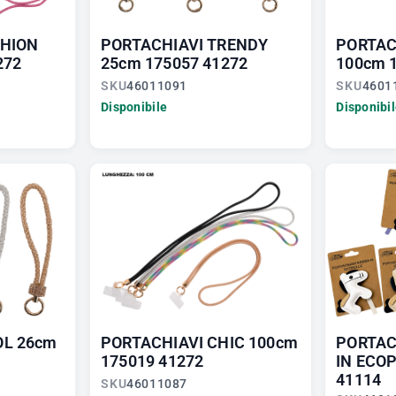
SHION
PORTACHIAVI TRENDY
PORTAC
272
25cm 175057 41272
100cm 
SKU
46011091
SKU
4601
Disponibile
Disponibi
OL 26cm
PORTACHIAVI CHIC 100cm
PORTAC
175019 41272
IN ECO
41114
SKU
46011087