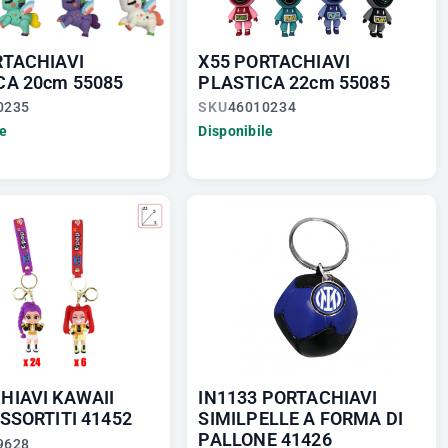
RTACHIAVI
X55 PORTACHIAVI
CA 20cm 55085
PLASTICA 22cm 55085
0235
SKU
46010234
le
Disponibile
HIAVI KAWAII
IN1133 PORTACHIAVI
SSORTITI 41452
SIMILPELLE A FORMA DI
PALLONE 41426
9628