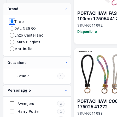
Brand
PORTACHIAVI FA
100cm 175064 41
Tutte
SKU
46011092
DAL NEGRO
Disponibile
Enzo Castellano
Laura Biagiotti
Martinelia
Occasione
Scuola
1
Personaggio
PORTACHIAVI CO
Avengers
2
175026 41272
Harry Potter
2
SKU
46011088