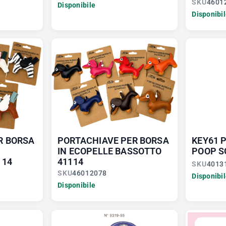
SKU
4601
Disponibile
Disponibi
R BORSA
PORTACHIAVE PER BORSA
KEY61 
IN ECOPELLE BASSOTTO
POOP S
114
41114
SKU
4013
SKU
46012078
Disponibi
Disponibile