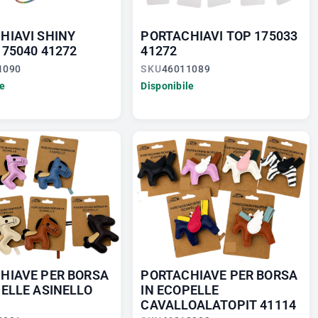
HIAVI SHINY
PORTACHIAVI TOP 175033
175040 41272
41272
1090
SKU
46011089
le
Disponibile
HIAVE PER BORSA
PORTACHIAVE PER BORSA
PELLE ASINELLO
IN ECOPELLE
CAVALLOALATOPIT 41114