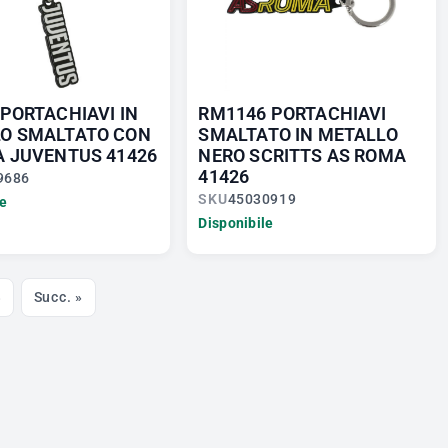
 PORTACHIAVI IN
RM1146 PORTACHIAVI
O SMALTATO CON
SMALTATO IN METALLO
A JUVENTUS 41426
NERO SCRITTS AS ROMA
41426
9686
SKU
45030919
le
Disponibile
8
Succ. »