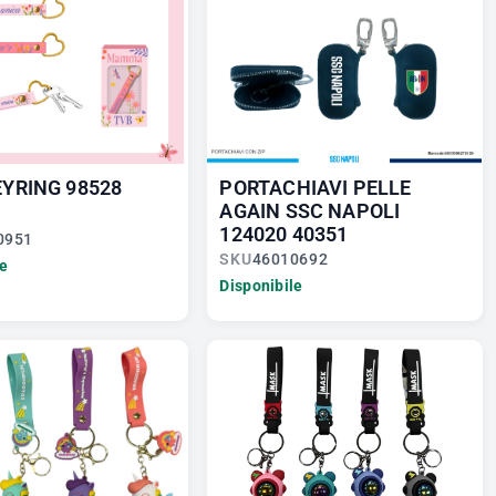
YRING 98528
PORTACHIAVI PELLE
AGAIN SSC NAPOLI
124020 40351
0951
SKU
46010692
le
Disponibile