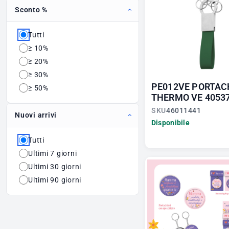
Sconto %
Tutti
≥ 10%
≥ 20%
≥ 30%
PE012VE PORTAC
≥ 50%
THERMO VE 4053
SKU
46011441
Nuovi arrivi
Disponibile
Tutti
Ultimi 7 giorni
Ultimi 30 giorni
Ultimi 90 giorni