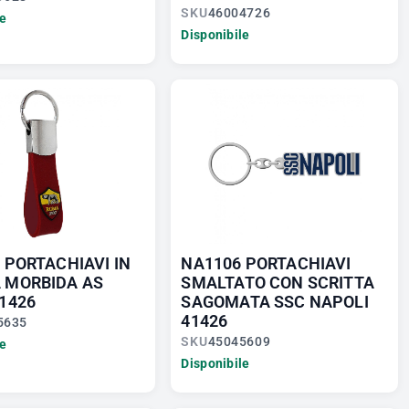
SKU
46004726
le
Disponibile
 PORTACHIAVI IN
NA1106 PORTACHIAVI
 MORBIDA AS
SMALTATO CON SCRITTA
1426
SAGOMATA SSC NAPOLI
41426
5635
SKU
45045609
le
Disponibile