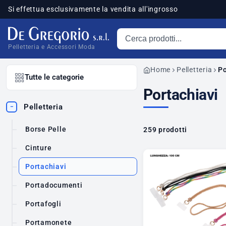
Si effettua esclusivamente la vendita all'ingrosso
Cerca prodotti
sponibili
Pelletteria e Accessori Moda
Home
Pelletteria
Po
Tutte le categorie
Portachiavi
Pelletteria
−
Borse Pelle
259 prodotti
Cinture
Portachiavi
Portadocumenti
Portafogli
Portamonete