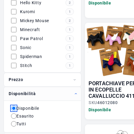
Hello Kitty
Disponibile
2
Kuromi
1
Mickey Mouse
2
Minecraft
1
Paw Patrol
1
Sonic
1
Spiderman
1
Stitch
1
Prezzo
PORTACHIAVE PE
IN ECOPELLE
Disponibilità
CAVALLUCCIO 41
SKU
46012080
Disponibile
Disponibile
Esaurito
Tutti