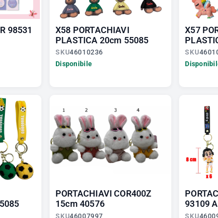
R 98531
X58 PORTACHIAVI
X57 PO
PLASTICA 20cm 55085
PLASTI
SKU
46010236
SKU
4601
Disponibile
Disponibi
PORTACHIAVI COR400Z
PORTAC
5085
15cm 40576
93109 A
SKU
46007997
SKU
4600