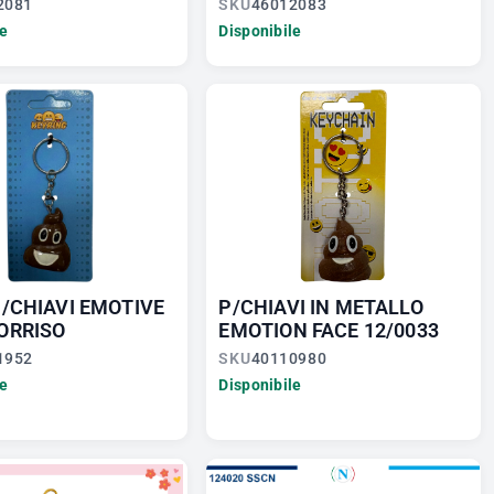
2081
SKU
46012083
le
Disponibile
P/CHIAVI EMOTIVE
P/CHIAVI IN METALLO
ORRISO
EMOTION FACE 12/0033
1952
SKU
40110980
le
Disponibile