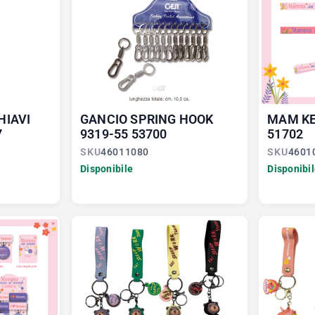
HIAVI
GANCIO SPRING HOOK
MAM KE
7
9319-55 53700
51702
SKU
46011080
SKU
4601
Disponibile
Disponibi