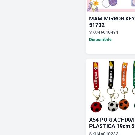
MAM MIRROR KEY
51702
SKU
46010431
Disponibile
X54 PORTACHIAVI
PLASTICA 19cm 5
SKU
46010233