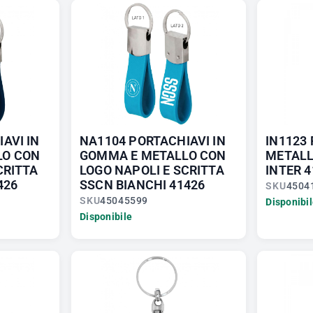
AVI IN
NA1104 PORTACHIAVI IN
IN1123 
LO CON
GOMMA E METALLO CON
METALL
CRITTA
LOGO NAPOLI E SCRITTA
INTER 4
426
SSCN BIANCHI 41426
SKU
4504
SKU
45045599
Disponibi
Disponibile