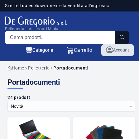
Si effettua esclusivamente la vendita all'ingrosso
sponibili
Pelletteria e Accessori Moda
Cerca prodotti
Categorie
Carrello
Account
Home
Pelletteria
Portadocumenti
Portadocumenti
24 prodotti