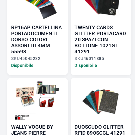
RP16AP CARTELLINA
TWENTY CARDS
PORTADOCUMENTI
GLITTER PORTACARD
DORSO COLORI
20 SPAZI CON
ASSORTITI 4MM
BOTTONE 1021GL
55598
41291
SKU
45045232
SKU
46011885
Disponibile
Disponibile
WALLY VOGUE BY
DUOSCUDO GLITTER
JEANS PIERRE
RFID 890SCGL 41291