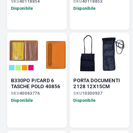
SKU
40118854
SKU
40118853
Disponibile
Disponibile
B330PO P/CARD 6
PORTA DOCUMENTI
TASCHE POLO 40856
2128 12X15CM
SKU
40063776
SKU
10300937
Disponibile
Disponibile