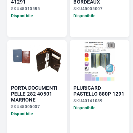
41291
BORDEAUX
SKU
45010585
SKU
45005007
Disponibile
Disponibile
PORTA DOCUMENTI
PLURICARD
PELLE 282 40501
PASTELLO 880P 1291
MARRONE
SKU
40141089
SKU
45005007
Disponibile
Disponibile