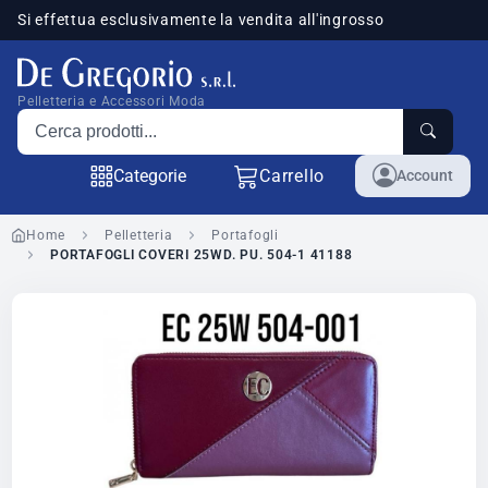
Si effettua esclusivamente la vendita all'ingrosso
sponibili
Pelletteria e Accessori Moda
Cerca prodotti
Categorie
Carrello
Account
Home
Pelletteria
Portafogli
PORTAFOGLI COVERI 25WD. PU. 504-1 41188