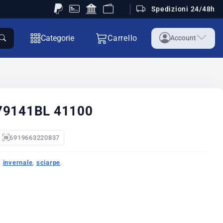
Spedizioni 24/48h
Categorie
Carrello
Account
79141BL 41100
6919663220837
,
invernale
,
sciarpe
.