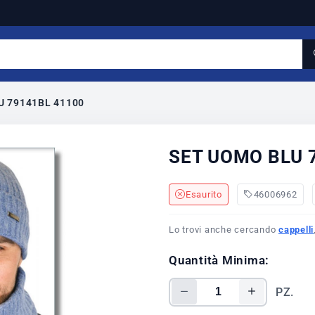
U 79141BL 41100
SET UOMO BLU 
Esaurito
46006962
Lo trovi anche cercando
cappelli
Quantità Minima:
PZ.