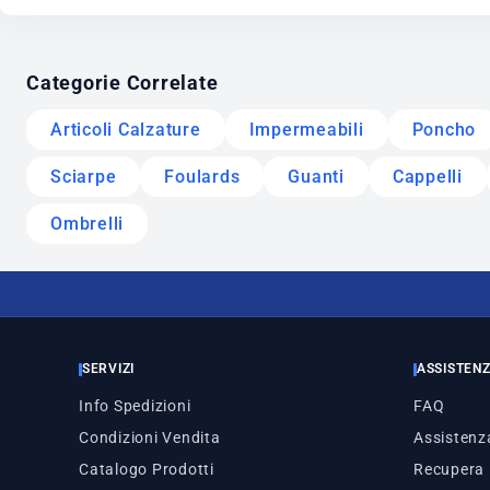
Categorie Correlate
Articoli Calzature
Impermeabili
Poncho
Sciarpe
Foulards
Guanti
Cappelli
Ombrelli
SERVIZI
ASSISTEN
Info Spedizioni
FAQ
Condizioni Vendita
Assistenza
Catalogo Prodotti
Recupera