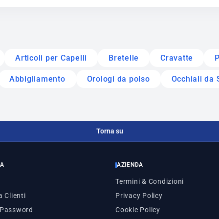
Articoli per Capelli
Bretelle
Cravatte
P
Abbigliamento
Orologi da polso
Occhiali da 
Torna su
ZA
AZIENDA
Termini & Condizioni
 Clienti
Privacy Policy
 Password
Cookie Policy