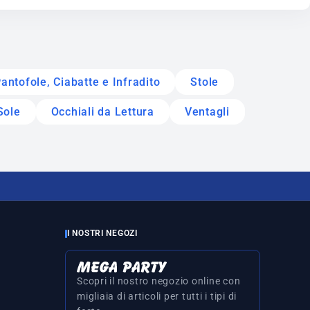
antofole, Ciabatte e Infradito
Stole
Sole
Occhiali da Lettura
Ventagli
I NOSTRI NEGOZI
Scopri il nostro negozio online con
migliaia di articoli per tutti i tipi di