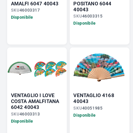
AMALFI 6047 40043
POSITANO 6044
40043
SKU
46003317
SKU
46003315
Disponibile
Disponibile
VENTAGLIO I LOVE
VENTAGLIO 4168
COSTA AMALFITANA
40043
6042 40043
SKU
40051985
SKU
46003313
Disponibile
Disponibile