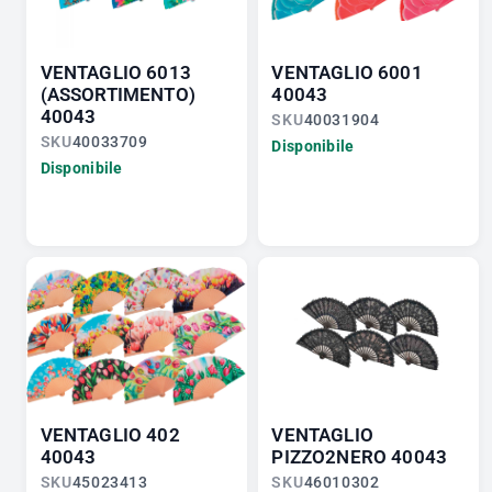
VENTAGLIO 6013
VENTAGLIO 6001
(ASSORTIMENTO)
40043
40043
SKU
40031904
SKU
40033709
Disponibile
Disponibile
VENTAGLIO 402
VENTAGLIO
40043
PIZZO2NERO 40043
SKU
45023413
SKU
46010302