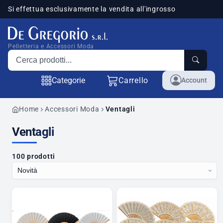
Si effettua esclusivamente la vendita all'ingrosso
sponibili
Pelletteria e Accessori Moda
Cerca prodotti
Categorie
Carrello
Account
Home
Accessori Moda
Ventagli
Ventagli
100 prodotti