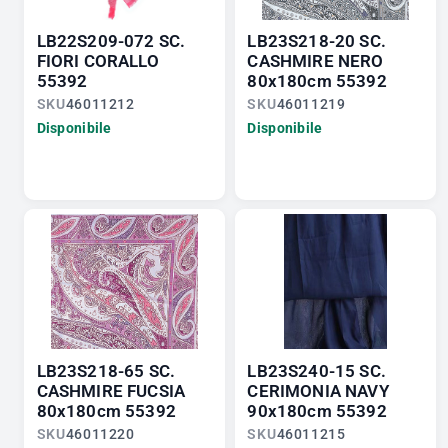
LB22S209-072 SC.
LB23S218-20 SC.
FIORI CORALLO
CASHMIRE NERO
55392
80x180cm 55392
SKU
46011212
SKU
46011219
Disponibile
Disponibile
LB23S218-65 SC.
LB23S240-15 SC.
CASHMIRE FUCSIA
CERIMONIA NAVY
80x180cm 55392
90x180cm 55392
SKU
46011220
SKU
46011215