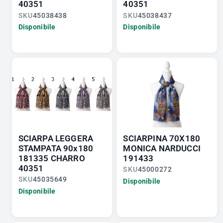
40351
40351
SKU
45038438
SKU
45038437
Disponibile
Disponibile
SCIARPA LEGGERA
SCIARPINA 70X180
STAMPATA 90x180
MONICA NARDUCCI
181335 CHARRO
191433
40351
SKU
45000272
SKU
45035649
Disponibile
Disponibile