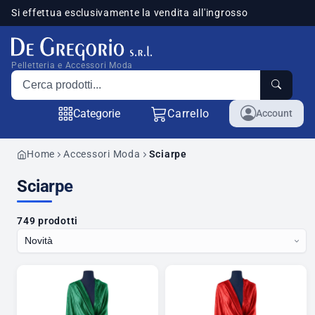
Si effettua esclusivamente la vendita all'ingrosso
sponibili
Pelletteria e Accessori Moda
Cerca prodotti
Categorie
Carrello
Account
Home
Accessori Moda
Sciarpe
Sciarpe
749 prodotti