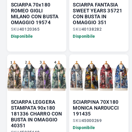
SCIARPA 70x180
SCIARPA FANTASIA
ROMEO GIGLI
SWEET YEARS 35721
MILANO CON BUSTA
CON BUSTA IN
OMAGGIO 19574
OMAGGIO 351
SKU
40120365
SKU
40138282
Disponibile
Disponibile
SCIARPA LEGGERA
SCIARPINA 70X180
STAMPATA 90x180
MONICA NARDUCCI
181336 CHARRO CON
191435
BUSTA IN OMAGGIO
SKU
45000269
40351
Disponibile