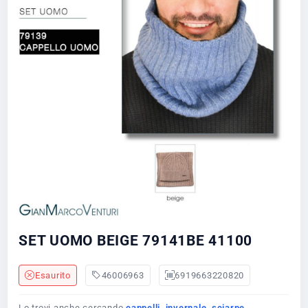
SET UOMO BEIGE 79141BE 41100
Esaurito
46006963
6919663220820
Lo trovi anche cercando
cappelli
,
invernale
,
sciarpe
.