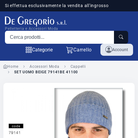
Si effettua esclusivamente la vendita all'ingrosso
sponibili
Pelletteria e Accessori Moda
Cerca prodotti
Categorie
Carrello
Account
Home
Accessori Moda
Cappelli
SET UOMO BEIGE 79141BE 41100