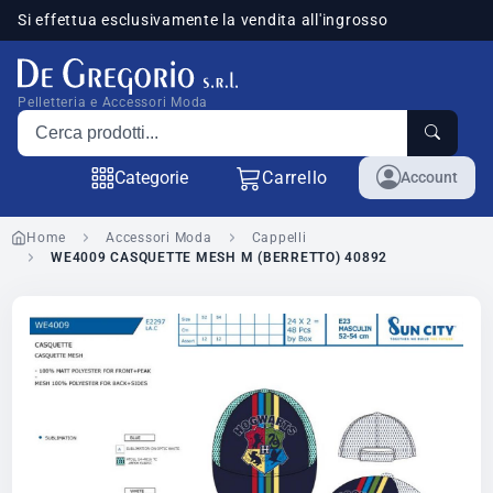
Si effettua esclusivamente la vendita all'ingrosso
sponibili
Pelletteria e Accessori Moda
Cerca prodotti
Categorie
Carrello
Account
Home
Accessori Moda
Cappelli
WE4009 CASQUETTE MESH M (BERRETTO) 40892