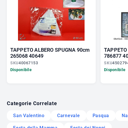
TAPPETO ALBERO SPUGNA 90cm
TAPPETO 
265068 40649
786877 4
SKU
40067153
SKU
450279
Disponibile
Disponibile
Categorie Correlate
San Valentino
Carnevale
Pasqua
Na
Festa della Mamma
Festa dei Nonni