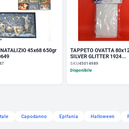
NATALIZIO 45x68 650gr
TAPPETO OVATTA 80x1
0649
SILVER GLITTER 1924...
47
SKU
45014989
Disponibile
tale
Capodanno
Epifania
Halloween