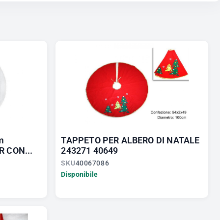
m
TAPPETO PER ALBERO DI NATALE
R CON...
243271 40649
SKU
40067086
Disponibile