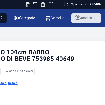
Spedizioni 24/48h
Categorie
Carrello
Account
RO 100cm BABBO
O DI BEVE 753985 40649
8033113753985
atale
,
natale
.