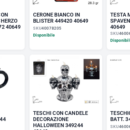
CON
CERONE BIANCO IN
TESTA 
CHERZO
BLISTER 449420 40649
SPAVEN
2 40649
40649
SKU
40078205
SKU
4600
Disponibile
Disponibi
TESCHI CON CANDELE
TESCHI
44
DECORAZIONE
BATT. 3
HALLOWEEN 349244
SKU
4600