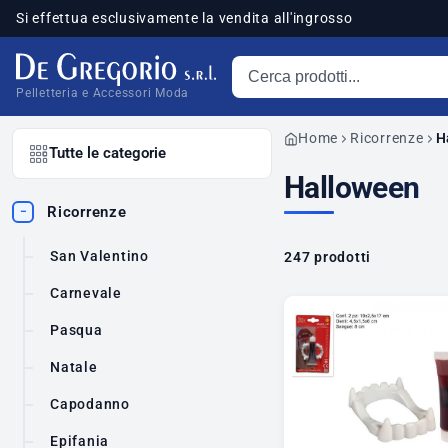
Si effettua esclusivamente la vendita all'ingrosso
Cerca prodotti
sponibili
Pelletteria e Accessori Moda
Home
Ricorrenze
H
Tutte le categorie
Halloween
Ricorrenze
−
San Valentino
247 prodotti
Carnevale
Pasqua
Natale
Capodanno
Epifania