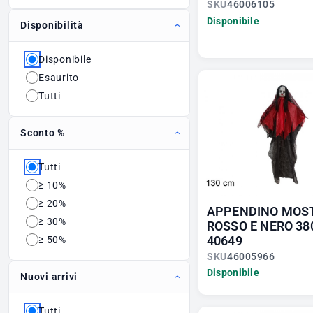
SKU
46006105
Disponibile
Disponibilità
Disponibile
Esaurito
Tutti
Sconto %
Tutti
≥ 10%
≥ 20%
APPENDINO MOS
≥ 30%
ROSSO E NERO 38
40649
≥ 50%
SKU
46005966
Disponibile
Nuovi arrivi
Tutti