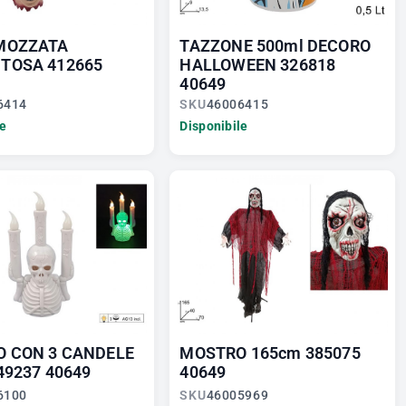
MOZZATA
TAZZONE 500ml DECORO
TOSA 412665
HALLOWEEN 326818
40649
6414
SKU
46006415
le
Disponibile
O CON 3 CANDELE
MOSTRO 165cm 385075
49237 40649
40649
6100
SKU
46005969