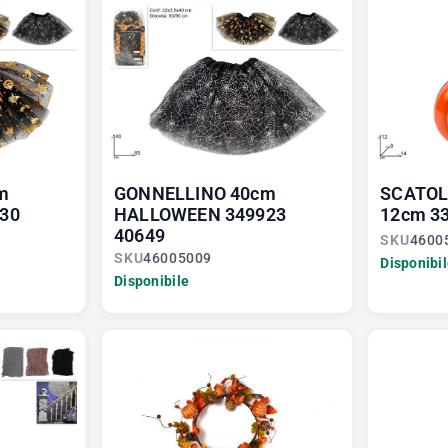
m
GONNELLINO 40cm
SCATOL
30
HALLOWEEN 349923
12cm 3
40649
SKU
4600
SKU
46005009
Disponibi
Disponibile