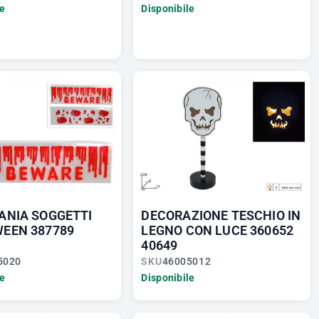
le
Disponibile
ANIA SOGGETTI
DECORAZIONE TESCHIO IN
EEN 387789
LEGNO CON LUCE 360652
40649
5020
SKU
46005012
le
Disponibile