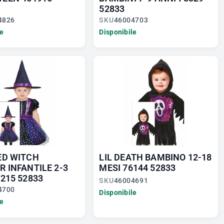
52833
4826
SKU
46004703
le
Disponibile
ED WITCH
LIL DEATH BAMBINO 12-18
R INFANTILE 2-3
MESI 76144 52833
215 52833
SKU
46004691
4700
Disponibile
le