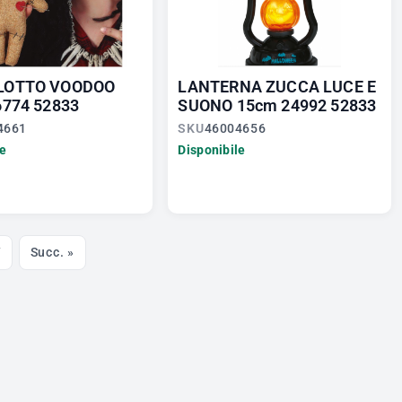
LOTTO VOODOO
LANTERNA ZUCCA LUCE E
6774 52833
SUONO 15cm 24992 52833
4661
SKU
46004656
le
Disponibile
7
Succ. »