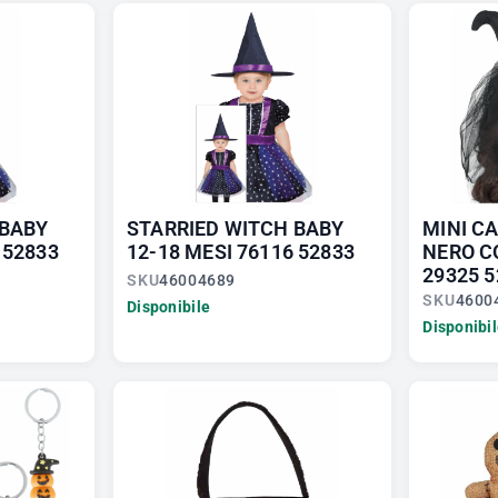
 BABY
STARRIED WITCH BABY
MINI C
 52833
12-18 MESI 76116 52833
NERO C
29325 5
SKU
46004689
SKU
4600
Disponibile
Disponibi