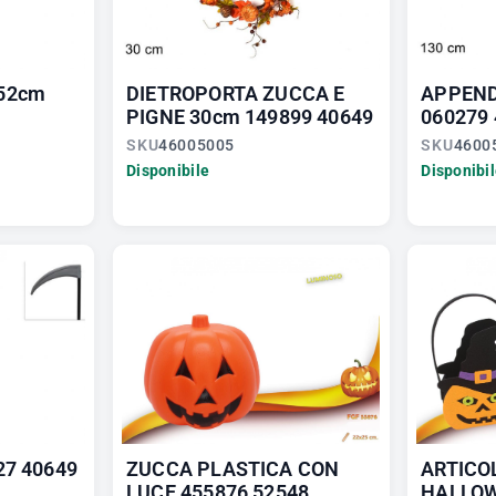
52cm
DIETROPORTA ZUCCA E
APPEND
PIGNE 30cm 149899 40649
060279
SKU
46005005
SKU
4600
Disponibile
Disponibi
27 40649
ZUCCA PLASTICA CON
ARTICO
LUCE 455876 52548
HALLOW