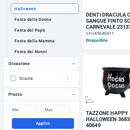
Halloween
DENTI DRACULA 
Festa della Donna
SANGUE FINTO S
CARNEVALE 23137
Festa del Papà
SKU
45040411
Disponibile
Festa della Mamma
Festa dei Nonni
Occasione
Scuola
1
Prezzo
TAZZONE HAPPY
HALLOWEEN 3683
Applica
40649