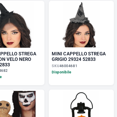
APPELLO STREGA
MINI CAPPELLO STREGA
ON VELO NERO
GRIGIO 29324 52833
2833
SKU
46004681
4682
Disponibile
le