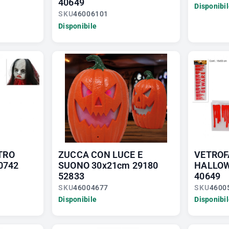
40649
Disponibi
SKU
46006101
Disponibile
TRO
ZUCCA CON LUCE E
VETROF
0742
SUONO 30x21cm 29180
HALLOW
52833
40649
SKU
46004677
SKU
4600
Disponibile
Disponibi