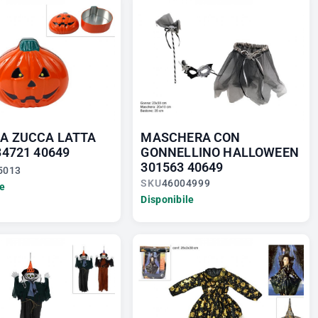
A ZUCCA LATTA
MASCHERA CON
34721 40649
GONNELLINO HALLOWEEN
301563 40649
5013
SKU
46004999
le
Disponibile