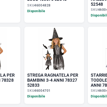
52548
SKU
46004828
SKU
4600
Disponibile
Disponibi
LA PER
STREGA RAGNATELA PER
STARRI
 78328
BAMBINI 3-4 ANNI 78327
TODDLE
52833
ANNI 78
SKU
46004701
SKU
4600
Disponibile
Disponibi