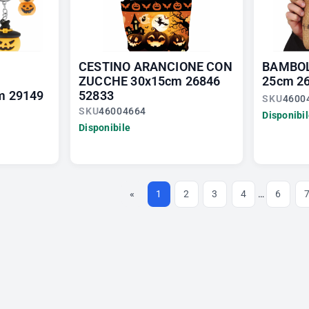
CESTINO ARANCIONE CON
BAMBO
ZUCCHE 30x15cm 26846
25cm 2
m 29149
52833
SKU
4600
SKU
46004664
Disponibi
Disponibile
«
1
2
3
4
…
6