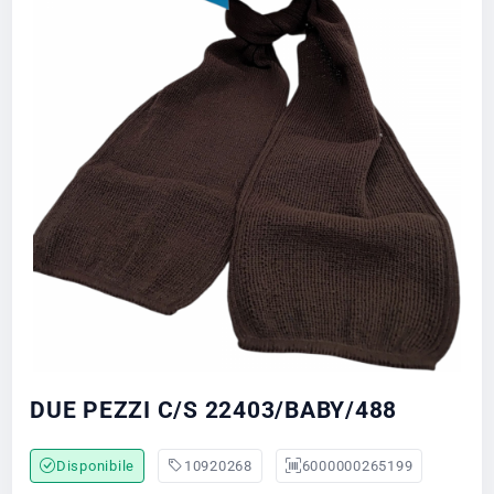
DUE PEZZI C/S 22403/BABY/488
Disponibile
10920268
6000000265199