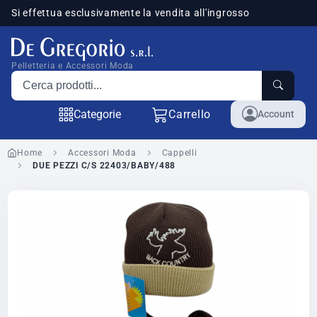
Si effettua esclusivamente la vendita all'ingrosso
sponibili
Pelletteria e Accessori Moda
Cerca prodotti
Categorie
Carrello
Account
Home
Accessori Moda
Cappelli
DUE PEZZI C/S 22403/BABY/488