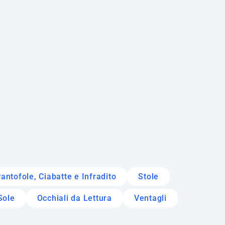
antofole, Ciabatte e Infradito
Stole
Sole
Occhiali da Lettura
Ventagli