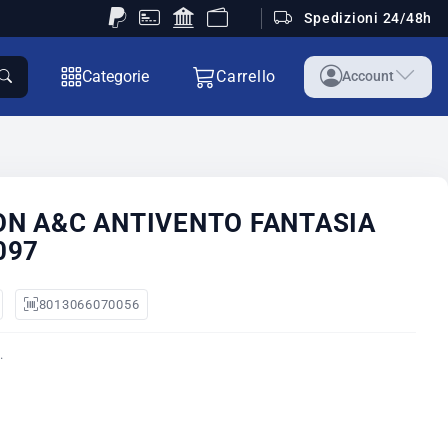
Spedizioni 24/48h
Categorie
Carrello
Account
N A&C ANTIVENTO FANTASIA
097
8013066070056
.