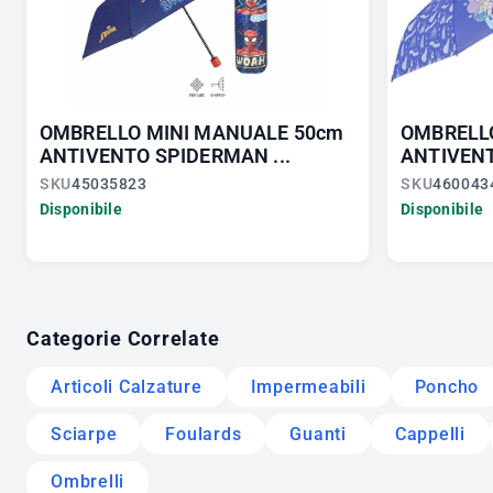
OMBRELLO MINI MANUALE 50cm
OMBRELL
ANTIVENTO SPIDERMAN ...
ANTIVENT
SKU
45035823
SKU
460043
Disponibile
Disponibile
Categorie Correlate
Articoli Calzature
Impermeabili
Poncho
Sciarpe
Foulards
Guanti
Cappelli
Ombrelli