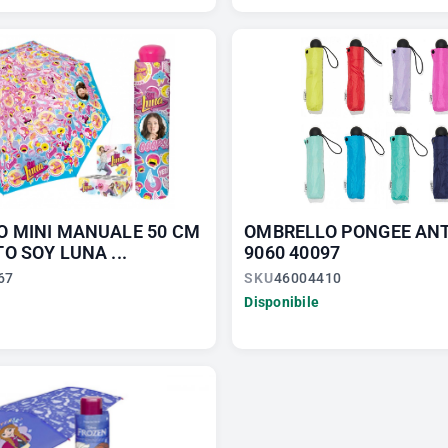
O MINI MANUALE 50 CM
OMBRELLO PONGEE AN
O SOY LUNA ...
9060 40097
67
SKU
46004410
Disponibile