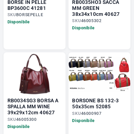
BORSE IN PELLE
RB0035HO3 SACCA
BP3600C 41281
MM GREEN
38x34x10cm 40627
SKU
BORSEPELLE
SKU
46005302
Disponibile
Disponibile
RB0034SG3 BORSA A
BORSONE BS 132-3
SPALLA MM WINE
50x35cm 52085
39x29x12cm 40627
SKU
46000907
SKU
46005300
Disponibile
Disponibile