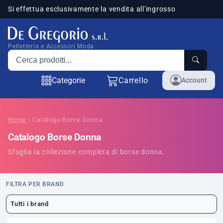
Si effettua esclusivamente la vendita all'ingrosso
sponibili
Pelletteria e Accessori Moda
Cerca prodotti
Categorie
Carrello
Account
Home
›
Catalogo Borse Donna
Catalogo Borse Donna
Sfoglia la collezione completa di borse donna.
FILTRA PER BRAND
Tutti i brand