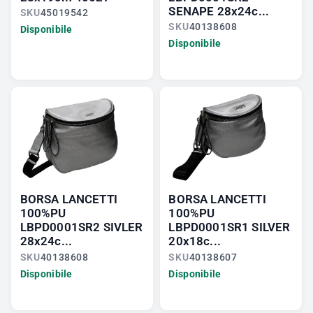
SENAPE 28x24c...
SKU
45019542
SKU
40138608
Disponibile
Disponibile
BORSA LANCETTI
BORSA LANCETTI
100%PU
100%PU
LBPD0001SR2 SIVLER
LBPD0001SR1 SILVER
28x24c...
20x18c...
SKU
40138608
SKU
40138607
Disponibile
Disponibile