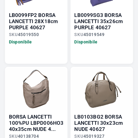
LB0099FP2 BORSA
LB0099SG3 BORSA
LANCETTI 28X18cm
LANCETTI 35x26cm
PURPLE 40627
PURPLE 40627
SKU
45019550
SKU
45019549
Disponibile
Disponibile
BORSA LANCETTI
LB0103BG2 BORSA
100%PU LBPD006HO3
LANCETTI 30x23cm
40x35cm NUDE 4...
NUDE 40627
SKU
40138704
SKU
45019327