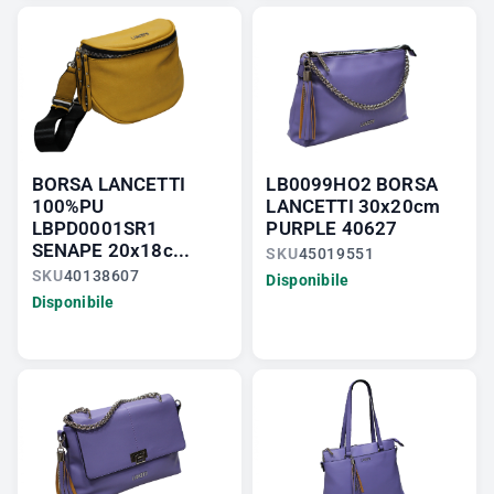
BORSA LANCETTI
LB0099HO2 BORSA
100%PU
LANCETTI 30x20cm
LBPD0001SR1
PURPLE 40627
SENAPE 20x18c...
SKU
45019551
SKU
40138607
Disponibile
Disponibile