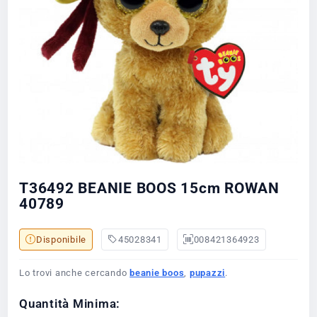
T36492 BEANIE BOOS 15cm ROWAN
40789
Disponibile
45028341
008421364923
Lo trovi anche cercando
beanie boos
,
pupazzi
.
Quantità Minima: