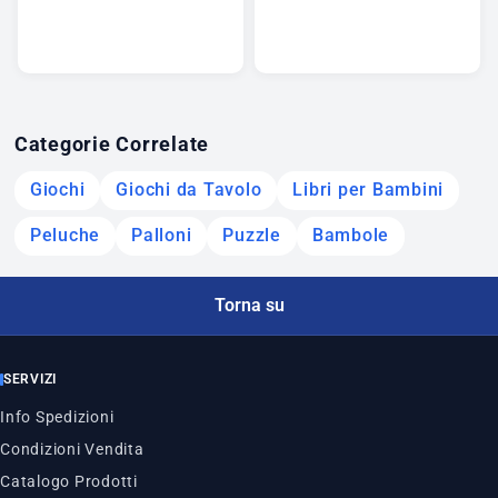
Categorie Correlate
Giochi
Giochi da Tavolo
Libri per Bambini
Peluche
Palloni
Puzzle
Bambole
Torna su
SERVIZI
Info Spedizioni
Condizioni Vendita
Catalogo Prodotti