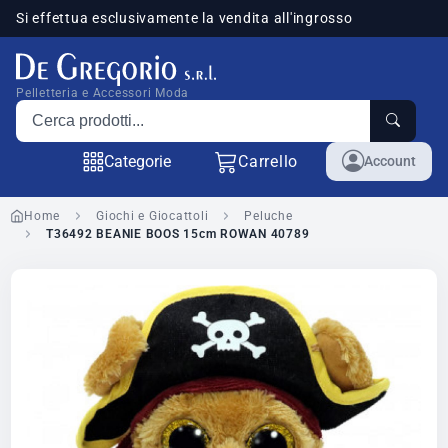
Si effettua esclusivamente la vendita all'ingrosso
sponibili
Pelletteria e Accessori Moda
Cerca prodotti
Categorie
Carrello
Account
Home
Giochi e Giocattoli
Peluche
T36492 BEANIE BOOS 15cm ROWAN 40789