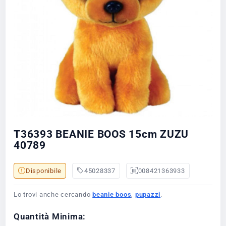
T36393 BEANIE BOOS 15cm ZUZU
40789
Disponibile
45028337
008421363933
Lo trovi anche cercando
beanie boos
,
pupazzi
.
Quantità Minima: