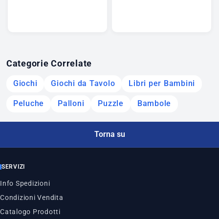
Categorie Correlate
Giochi
Giochi da Tavolo
Libri per Bambini
Peluche
Palloni
Puzzle
Bambole
Torna su
SERVIZI
Info Spedizioni
Condizioni Vendita
Catalogo Prodotti