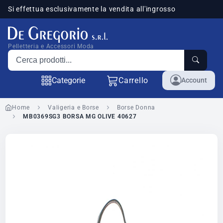
Si effettua esclusivamente la vendita all'ingrosso
sponibili
Pelletteria e Accessori Moda
Cerca prodotti
Categorie
Carrello
Account
Home
Valigeria e Borse
Borse Donna
MB0369SG3 BORSA MG OLIVE 40627