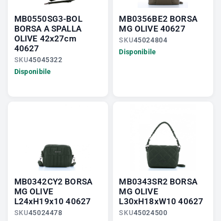
MB0550SG3-BOL
MB0356BE2 BORSA
BORSA A SPALLA
MG OLIVE 40627
OLIVE 42x27cm
SKU
45024804
40627
Disponibile
SKU
45045322
Disponibile
MB0342CY2 BORSA
MB0343SR2 BORSA
MG OLIVE
MG OLIVE
L24xH19x10 40627
L30xH18xW10 40627
SKU
45024478
SKU
45024500