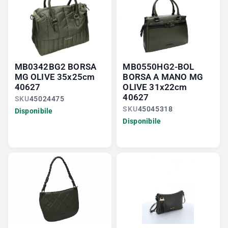
MB0342BG2 BORSA
MB0550HG2-BOL
MG OLIVE 35x25cm
BORSA A MANO MG
40627
OLIVE 31x22cm
40627
SKU
45024475
SKU
45045318
Disponibile
Disponibile