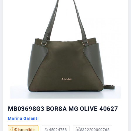
MB0369SG3 BORSA MG OLIVE 40627
Marina Galanti
Disponibile
45024758
8322200000768