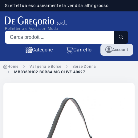
Si effettua esclusivamente la vendita all'ingrosso
sponibili
Pelletteria e Accessori Moda
Cerca prodotti
Categorie
Carrello
Account
Home
Valigeria e Borse
Borse Donna
MB0369HO2 BORSA MG OLIVE 40627