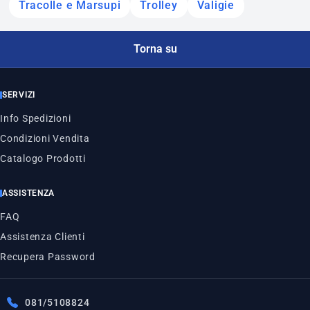
Tracolle e Marsupi
Trolley
Valigie
Torna su
SERVIZI
Info Spedizioni
Condizioni Vendita
Catalogo Prodotti
ASSISTENZA
FAQ
Assistenza Clienti
Recupera Password
081/5108824