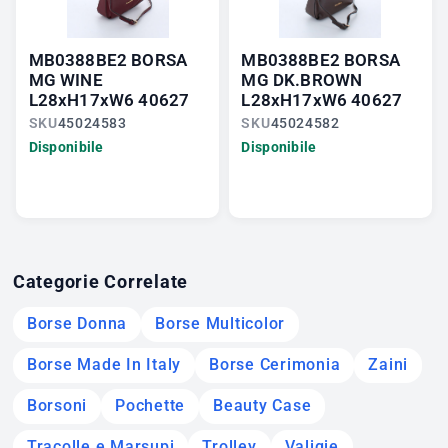
MB0388BE2 BORSA
MB0388BE2 BORSA
MG WINE
MG DK.BROWN
L28xH17xW6 40627
L28xH17xW6 40627
SKU
45024583
SKU
45024582
Disponibile
Disponibile
Categorie Correlate
Borse Donna
Borse Multicolor
Borse Made In Italy
Borse Cerimonia
Zaini
Borsoni
Pochette
Beauty Case
Tracolle e Marsupi
Trolley
Valigie