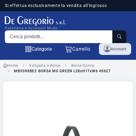
Si effettua esclusivamente la vendita all'ingrosso
sponibili
Pelletteria e Accessori Moda
Cerca prodotti
Categorie
Carrello
Account
Home
Valigeria e Borse
Borse Donna
MB0388BE2 BORSA MG GREEN L28xH17xW6 40627