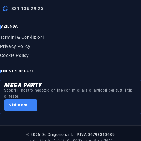
331.136.29.25
AZIENDA
Termini & Condizioni
Privacy Policy
Cookie Policy
I NOSTRI NEGOZI
Scopri il nostro negozio online con migliaia di articoli per tutti i tipi
di feste.
Visita ora →
© 2026 De Gregorio s.r.l. · P.IVA 06798360639
Isola 7 lotto 750/753 - 80035 Cis Nola (NA)