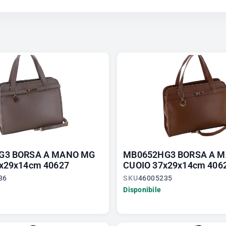
G3 BORSA A MANO MG
MB0652HG3 BORSA A 
x29x14cm 40627
CUOIO 37x29x14cm 406
36
SKU
46005235
Disponibile