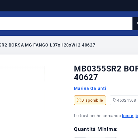
R2 BORSA MG FANGO L37xH28xW12 40627
MB0355SR2 BO
40627
Marina Galanti
Disponibile
45024568
Lo trovi anche cercando
borse
,
b
Quantità Minima: