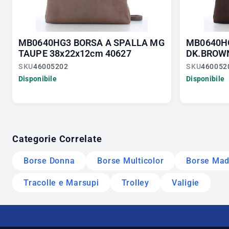
MB0640HG3 BORSA A SPALLA MG
MB0640H
TAUPE 38x22x12cm 40627
DK.BROWN
SKU
46005202
SKU
460052
Disponibile
Disponibile
Categorie Correlate
Borse Donna
Borse Multicolor
Borse Made
Tracolle e Marsupi
Trolley
Valigie