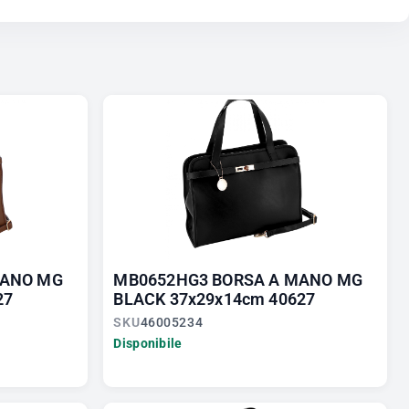
MANO MG
MB0652HG3 BORSA A MANO MG
27
BLACK 37x29x14cm 40627
SKU
46005234
Disponibile