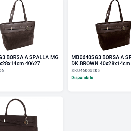
G3 BORSA A SPALLA MG
MB0640SG3 BORSA A S
x28x14cm 40627
DK.BROWN 40x28x14cm.
06
SKU
46005205
Disponibile