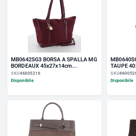
MB0642SG3 BORSA A SPALLA MG
MB0640S
BORDEAUX 45x27x14cm...
TAUPE 40
SKU
46005216
SKU
460052
Disponibile
Disponibile