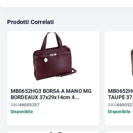
Prodotti Correlati
MB0652HG3 BORSA A MANO MG
MB0652H
BORDEAUX 37x29x14cm 4...
TAUPE 37
SKU
46005237
SKU
460052
Disponibile
Disponibile