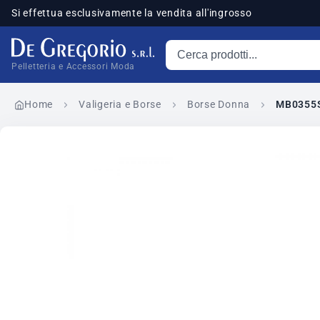
Si effettua esclusivamente la vendita all'ingrosso
Cerca prodotti
sponibili
Pelletteria e Accessori Moda
Home
Valigeria e Borse
Borse Donna
MB0355S