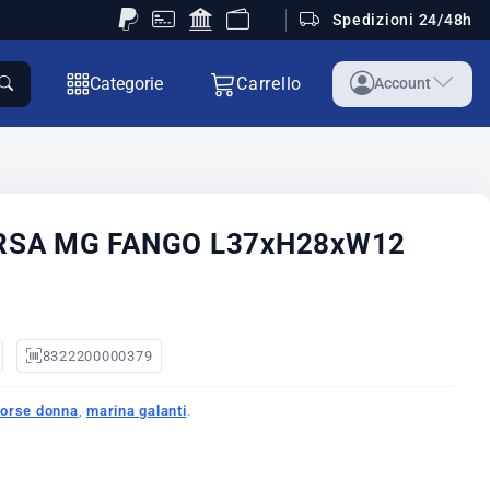
Spedizioni 24/48h
Categorie
Carrello
Account
RSA MG FANGO L37xH28xW12
8322200000379
orse donna
,
marina galanti
.