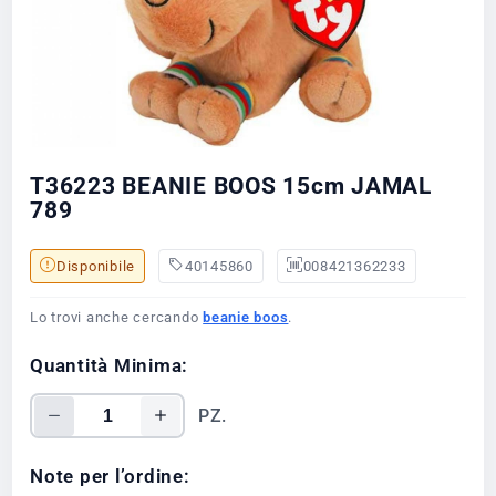
T36223 BEANIE BOOS 15cm JAMAL
789
Disponibile
40145860
008421362233
Lo trovi anche cercando
beanie boos
.
Quantità Minima:
PZ.
Note per l’ordine: