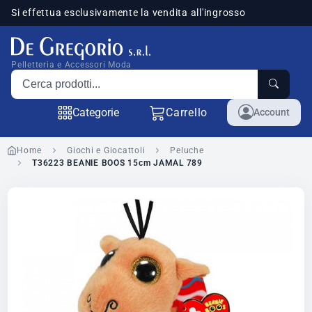
Si effettua esclusivamente la vendita all'ingrosso
sponibili
Pelletteria e Accessori Moda
Cerca prodotti
Categorie
Carrello
Account
Home
Giochi e Giocattoli
Peluche
T36223 BEANIE BOOS 15cm JAMAL 789