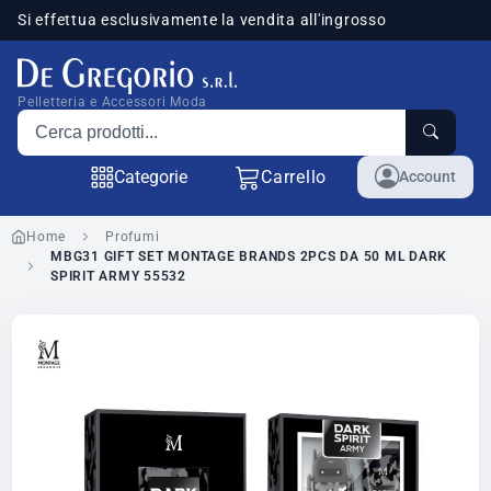
Si effettua esclusivamente la vendita all'ingrosso
sponibili
Pelletteria e Accessori Moda
Cerca prodotti
Categorie
Carrello
Account
Home
Profumi
MBG31 GIFT SET MONTAGE BRANDS 2PCS DA 50 ML DARK
SPIRIT ARMY 55532