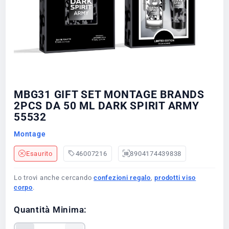
MBG31 GIFT SET MONTAGE BRANDS
2PCS DA 50 ML DARK SPIRIT ARMY
55532
Montage
Esaurito
46007216
8904174439838
Lo trovi anche cercando
confezioni regalo
,
prodotti viso
corpo
.
Quantità Minima: