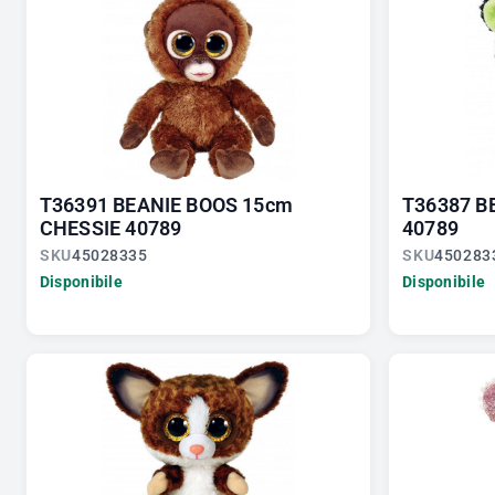
T36391 BEANIE BOOS 15cm
T36387 B
CHESSIE 40789
40789
SKU
45028335
SKU
450283
Disponibile
Disponibile