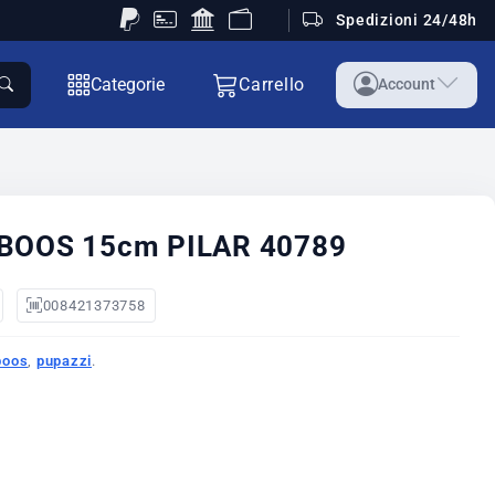
Spedizioni 24/48h
Categorie
Carrello
Account
 BOOS 15cm PILAR 40789
008421373758
boos
,
pupazzi
.