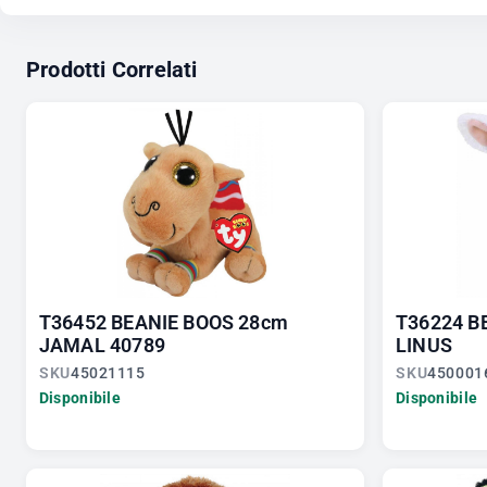
Prodotti Correlati
T36452 BEANIE BOOS 28cm
T36224 B
JAMAL 40789
LINUS
SKU
45021115
SKU
450001
Disponibile
Disponibile