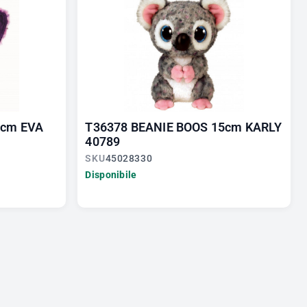
5cm EVA
T36378 BEANIE BOOS 15cm KARLY
40789
SKU
45028330
Disponibile