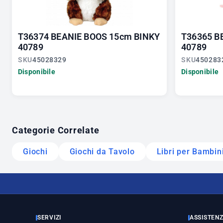
T36374 BEANIE BOOS 15cm BINKY
T36365 B
40789
40789
SKU
45028329
SKU
450283
Disponibile
Disponibile
Categorie Correlate
Giochi
Giochi da Tavolo
Libri per Bambin
SERVIZI
ASSISTEN