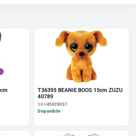
5cm
T36393 BEANIE BOOS 15cm ZUZU
40789
SKU
45028337
Disponibile