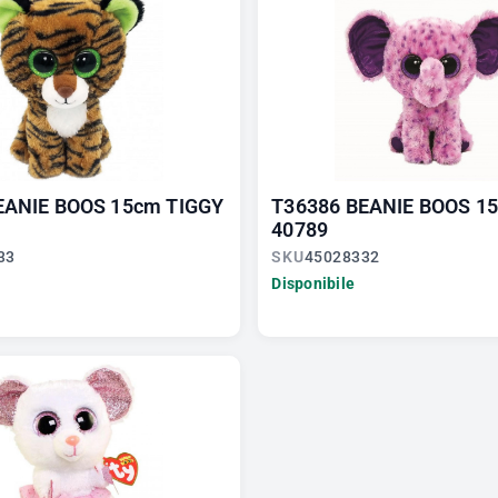
EANIE BOOS 15cm TIGGY
T36386 BEANIE BOOS 1
40789
33
SKU
45028332
Disponibile