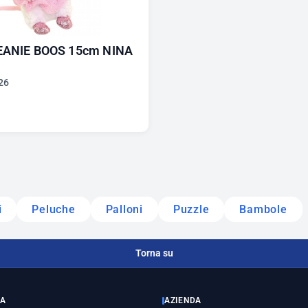
EANIE BOOS 15cm NINA
26
i
Peluche
Palloni
Puzzle
Bambole
Torna su
ZA
AZIENDA