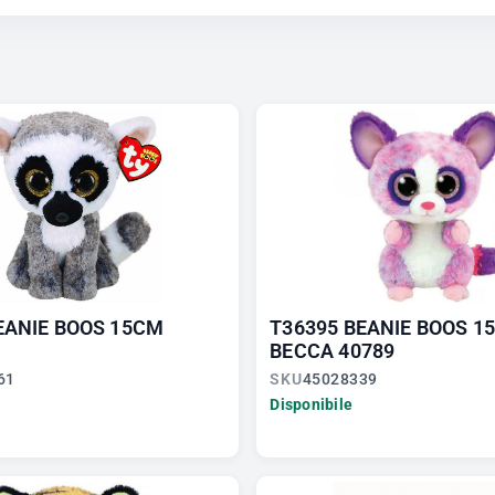
EANIE BOOS 15CM
T36395 BEANIE BOOS 1
BECCA 40789
61
SKU
45028339
Disponibile