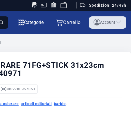
Spedizioni 24/48h
Categorie
Carrello
Account
1
RARE 71FG+STICK 31x23cm
40971
8032780967350
a colorare
,
articoli editoriali
,
barbie
.