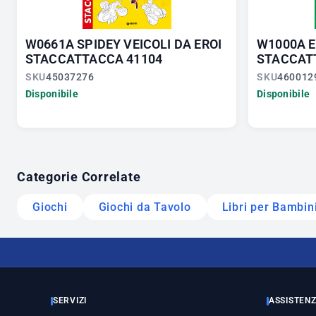
W0661A SPIDEY VEICOLI DA EROI
W1000A E
STACCATTACCA 41104
STACCAT
SKU
45037276
SKU
460012
Disponibile
Disponibile
Categorie Correlate
Giochi
Giochi da Tavolo
Libri per Bambin
SERVIZI
ASSISTEN