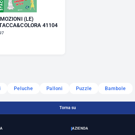
MOZIONI (LE)
TACCA&COLORA 41104
97
i
Peluche
Palloni
Puzzle
Bambole
Torna su
ZA
AZIENDA