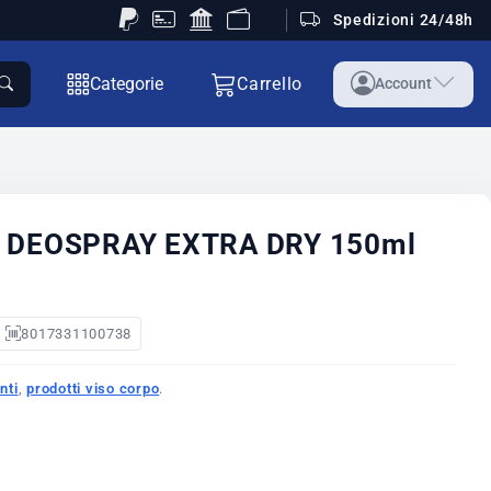
Spedizioni 24/48h
Categorie
Carrello
Account
E DEOSPRAY EXTRA DRY 150ml
8017331100738
nti
,
prodotti viso corpo
.