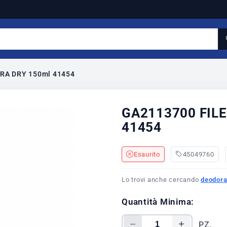
RA DRY 150ml 41454
GA2113700 FIL
41454
Esaurito
45049760
Lo trovi anche cercando
deodora
Quantità Minima:
PZ.