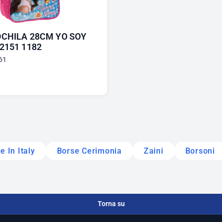
CHILA 28CM YO SOY
2151 1182
61
 In Italy
Borse Cerimonia
Zaini
Borsoni
Torna su