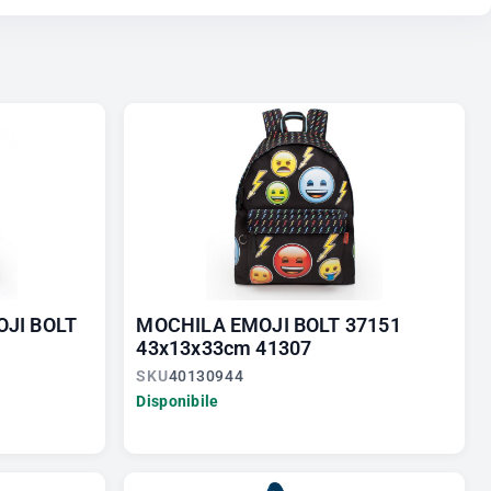
JI BOLT
MOCHILA EMOJI BOLT 37151
43x13x33cm 41307
SKU
40130944
Disponibile