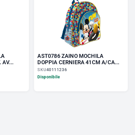
LA
AST0786 ZAINO MOCHILA
 AV...
DOPPIA CERNIERA 41CM A/CA...
SKU
40111236
Disponibile