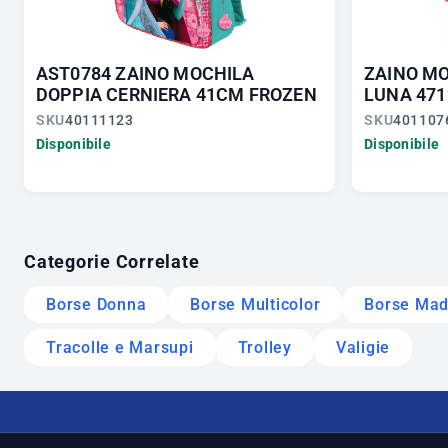
AST0784 ZAINO MOCHILA
ZAINO MO
DOPPIA CERNIERA 41CM FROZEN
LUNA 471
SKU
40111123
SKU
401107
Disponibile
Disponibile
Categorie Correlate
Borse Donna
Borse Multicolor
Borse Made
Tracolle e Marsupi
Trolley
Valigie