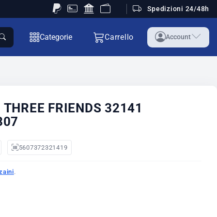
Spedizioni 24/48h
Categorie
Carrello
Account
 THREE FRIENDS 32141
307
5607372321419
zaini
.