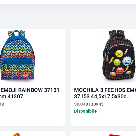
EMOJI RAINBOW 37131
MOCHILA 3 FECHOS EMO
cm 41307
37153 44,5x17,5x30c...
48
SKU
40130945
Disponibile