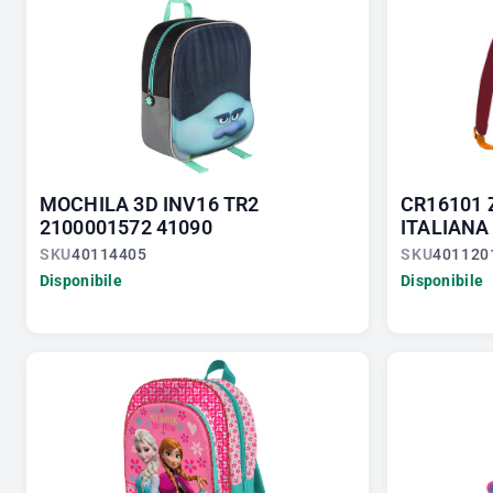
MOCHILA 3D INV16 TR2
CR16101 
2100001572 41090
ITALIANA
SKU
40114405
SKU
401120
Disponibile
Disponibile