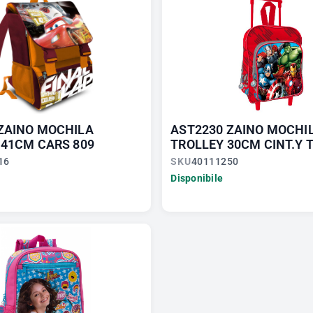
ZAINO MOCHILA
AST2230 ZAINO MOCHI
 41CM CARS 809
TROLLEY 30CM CINT.Y T.
16
SKU
40111250
Disponibile