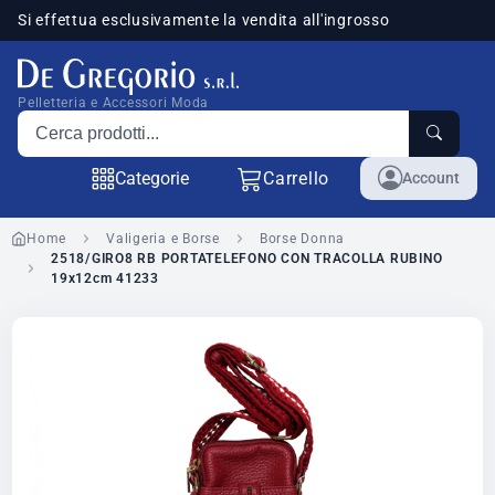
Si effettua esclusivamente la vendita all'ingrosso
sponibili
Pelletteria e Accessori Moda
Cerca prodotti
Categorie
Carrello
Account
Home
Valigeria e Borse
Borse Donna
2518/GIRO8 RB PORTATELEFONO CON TRACOLLA RUBINO
19x12cm 41233