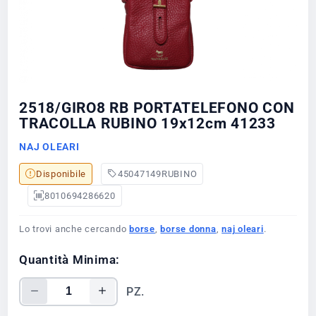
2518/GIRO8 RB PORTATELEFONO CON
TRACOLLA RUBINO 19x12cm 41233
NAJ OLEARI
Disponibile
45047149RUBINO
8010694286620
Lo trovi anche cercando
borse
,
borse donna
,
naj oleari
.
Quantità Minima:
PZ.