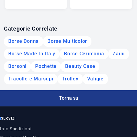
Categorie Correlate
Borse Donna
Borse Multicolor
Borse Made In Italy
Borse Cerimonia
Zaini
Borsoni
Pochette
Beauty Case
Tracolle e Marsupi
Trolley
Valigie
Torna su
SERVIZI
Info Spedizioni