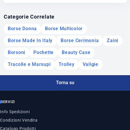
Categorie Correlate
Borse Donna
Borse Multicolor
Borse Made In Italy
Borse Cerimonia
Zaini
Borsoni
Pochette
Beauty Case
Tracolle e Marsupi
Trolley
Valigie
Torna su
SERVIZI
Info Spedizioni
Condizioni Vendita
Catalogo Prodotti