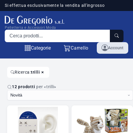
Si effettua esclusivamente la vendita all'ingrosso
sponibili
Pelletteria e Accessori Moda
Cerca prodotti
Categorie
Carrello
Account
×
Ricerca:
trilli
12 prodotti
per «trilli»