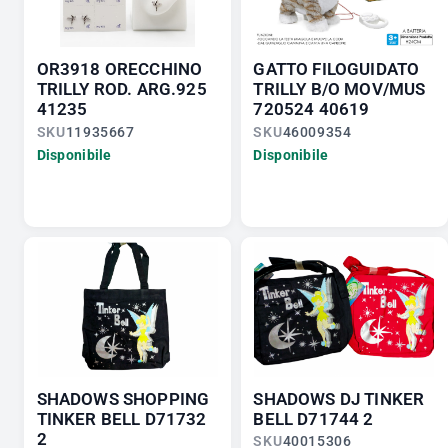
OR3918 ORECCHINO
GATTO FILOGUIDATO
TRILLY ROD. ARG.925
TRILLY B/O MOV/MUS
41235
720524 40619
SKU
11935667
SKU
46009354
Disponibile
Disponibile
SHADOWS SHOPPING
SHADOWS DJ TINKER
TINKER BELL D71732
BELL D71744 2
2
SKU
40015306