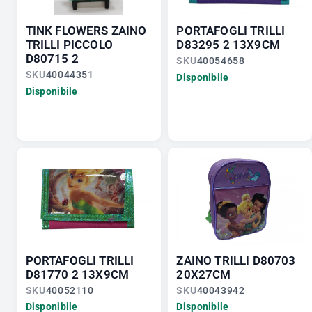
TINK FLOWERS ZAINO
PORTAFOGLI TRILLI
TRILLI PICCOLO
D83295 2 13X9CM
D80715 2
SKU
40054658
SKU
40044351
Disponibile
Disponibile
PORTAFOGLI TRILLI
ZAINO TRILLI D80703
D81770 2 13X9CM
20X27CM
SKU
40052110
SKU
40043942
Disponibile
Disponibile