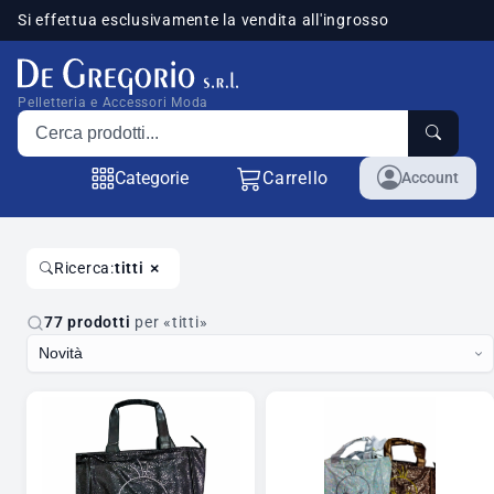
Si effettua esclusivamente la vendita all'ingrosso
sponibili
Pelletteria e Accessori Moda
Cerca prodotti
Categorie
Carrello
Account
×
Ricerca:
titti
77 prodotti
per «titti»