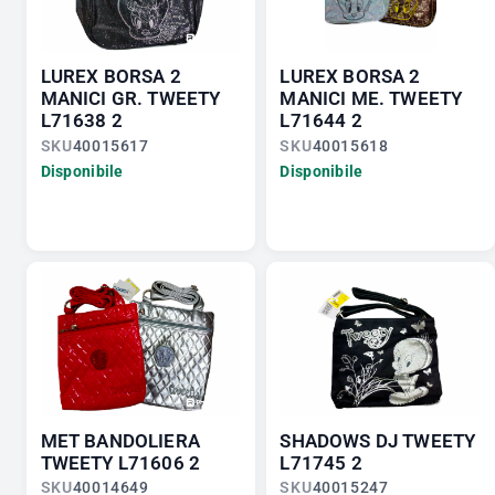
LUREX BORSA 2
LUREX BORSA 2
MANICI GR. TWEETY
MANICI ME. TWEETY
L71638 2
L71644 2
SKU
40015617
SKU
40015618
Disponibile
Disponibile
MET BANDOLIERA
SHADOWS DJ TWEETY
TWEETY L71606 2
L71745 2
SKU
40014649
SKU
40015247