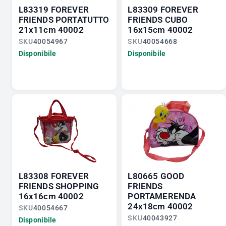
L83319 FOREVER
L83309 FOREVER
FRIENDS PORTATUTTO
FRIENDS CUBO
21x11cm 40002
16x15cm 40002
SKU
40054967
SKU
40054668
Disponibile
Disponibile
L83308 FOREVER
L80665 GOOD
FRIENDS SHOPPING
FRIENDS
16x16cm 40002
PORTAMERENDA
24x18cm 40002
SKU
40054667
SKU
40043927
Disponibile