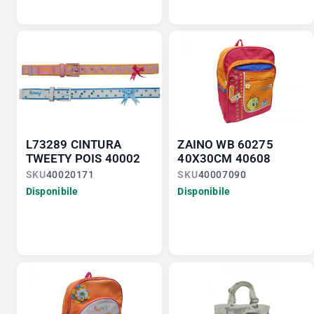
L73289 CINTURA
ZAINO WB 60275
TWEETY POIS 40002
40X30CM 40608
SKU
40020171
SKU
40007090
Disponibile
Disponibile