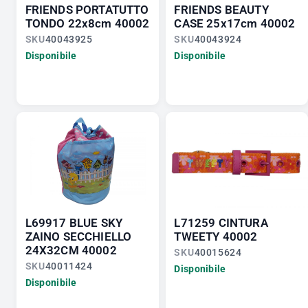
FRIENDS PORTATUTTO
FRIENDS BEAUTY
TONDO 22x8cm 40002
CASE 25x17cm 40002
SKU
40043925
SKU
40043924
Disponibile
Disponibile
L69917 BLUE SKY
L71259 CINTURA
ZAINO SECCHIELLO
TWEETY 40002
24X32CM 40002
SKU
40015624
SKU
40011424
Disponibile
Disponibile