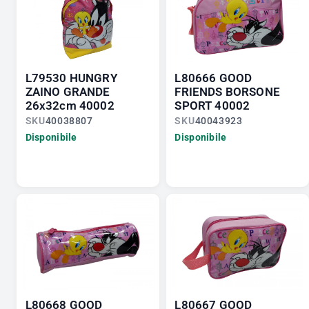
L79530 HUNGRY
L80666 GOOD
ZAINO GRANDE
FRIENDS BORSONE
26x32cm 40002
SPORT 40002
SKU
40038807
SKU
40043923
Disponibile
Disponibile
L80668 GOOD
L80667 GOOD