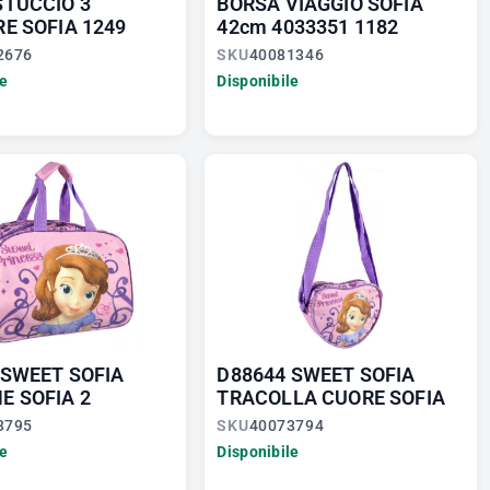
STUCCIO 3
BORSA VIAGGIO SOFIA
E SOFIA 1249
42cm 4033351 1182
2676
SKU
40081346
le
Disponibile
 SWEET SOFIA
D88644 SWEET SOFIA
E SOFIA 2
TRACOLLA CUORE SOFIA
3795
SKU
40073794
le
Disponibile