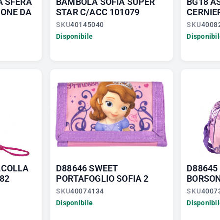
A SFERA
BAMBOLA SOFIA SUPER
BG18 A
IONE DA
STAR C/ACC 101079
CERNIER
SKU
40145040
SKU
4008
Disponibile
Disponibi
ACOLLA
D88646 SWEET
D88645
182
PORTAFOGLIO SOFIA 2
BORSON
SKU
40074134
SKU
4007
Disponibile
Disponibi