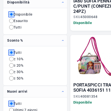
IA60 SOFIA PENN
Disponibilità
C/PUNT (CONFEZ
24PZ)
Disponibile
SKU
45000648
Esaurito
Disponibile
Tutti
Sconto %
Tutti
≥ 10%
≥ 20%
≥ 30%
≥ 50%
PORTASPICCI TR
SOFIA 4036151 1
Nuovi arrivi
SKU
40081354
Disponibile
Tutti
Ultimi 7 giorni