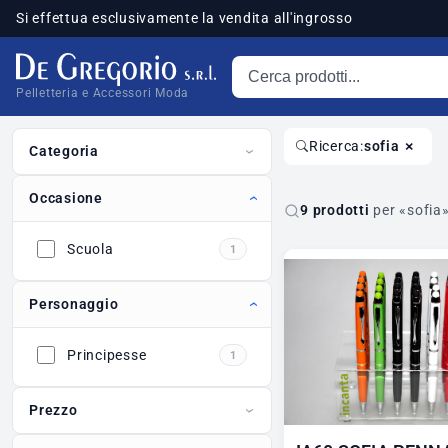
Si effettua esclusivamente la vendita all'ingrosso
Cerca prodotti
sponibili
Pelletteria e Accessori Moda
×
Ricerca:
sofia
Categoria
Occasione
9 prodotti
per «sofia
Scuola
1
Personaggio
Principesse
1
Prezzo