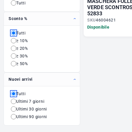
MASCHERA FOLL
Tutti
VERDE SCONTROS
52833
Sconto %
SKU
46004621
Disponibile
Tutti
≥ 10%
≥ 20%
≥ 30%
≥ 50%
Nuovi arrivi
Tutti
Ultimi 7 giorni
Ultimi 30 giorni
Ultimi 90 giorni