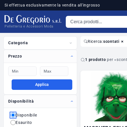
Si effettua esclusivamente la vendita all'ingrosso
Cerca prodotti
sponibili
Pelletteria e Accessori Moda
×
Ricerca:
scontati
Categoria
Prezzo
1 prodotto
per «scont
Applica
Disponibilità
Disponibile
Esaurito