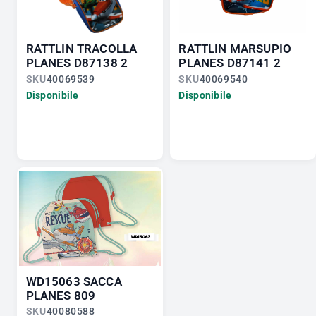
RATTLIN TRACOLLA
RATTLIN MARSUPIO
PLANES D87138 2
PLANES D87141 2
SKU
40069539
SKU
40069540
Disponibile
Disponibile
WD15063 SACCA
PLANES 809
SKU
40080588