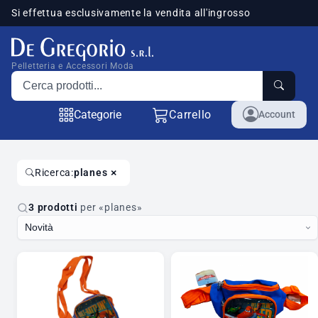
Si effettua esclusivamente la vendita all'ingrosso
sponibili
Pelletteria e Accessori Moda
Cerca prodotti
Categorie
Carrello
Account
×
Ricerca:
planes
3 prodotti
per «planes»