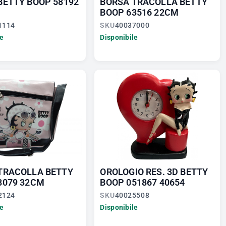
BETTY BOOP 58192
BORSA TRACOLLA BETTY
BOOP 63516 22CM
1114
SKU
40037000
le
Disponibile
TRACOLLA BETTY
OROLOGIO RES. 3D BETTY
8079 32CM
BOOP 051867 40654
2124
SKU
40025508
le
Disponibile