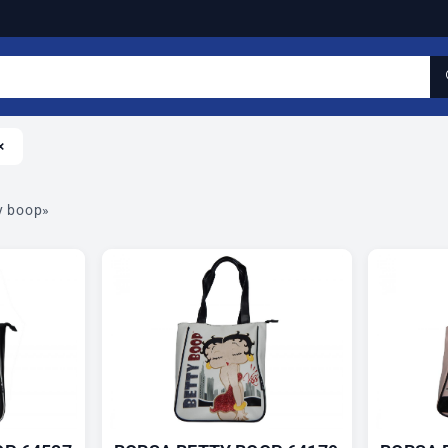
×
y boop»