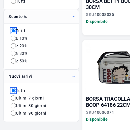
BORSA BETTY BO
Tutti
30CM
SKU
40038035
Sconto %
Disponibile
Tutti
≥ 10%
≥ 20%
≥ 30%
≥ 50%
Nuovi arrivi
Tutti
Ultimi 7 giorni
BORSA TRACOLLA
BOOP 64186 22C
Ultimi 30 giorni
SKU
40036071
Ultimi 90 giorni
Disponibile