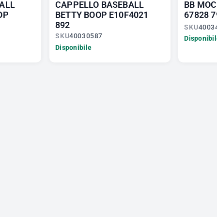
ALL
CAPPELLO BASEBALL
BB MOC
OP
BETTY BOOP E10F4021
67828 7
892
SKU
4003
SKU
40030587
Disponibi
Disponibile