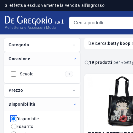
Si effettua esclusivamente la vendita all'ingrosso
Cerca prodotti
sponibili
Pelletteria e Accessori Moda
Ricerca:
betty boop
Categoria
Occasione
19 prodotti
per «bett
Scuola
1
Prezzo
Disponibilità
Disponibile
Esaurito