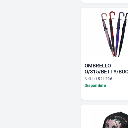
OMBRELLO
O/315/BETTY/BO
SKU
11521296
Disponibile