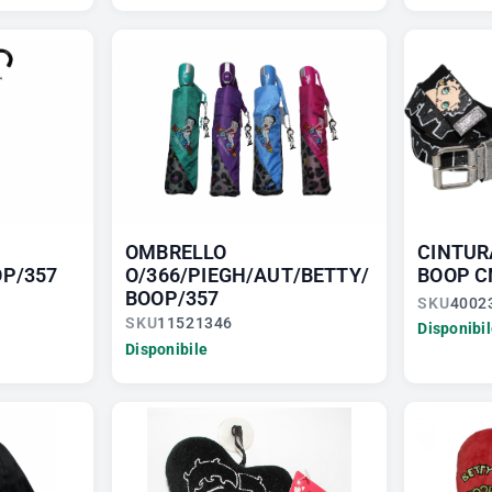
OMBRELLO
CINTUR
OP/357
O/366/PIEGH/AUT/BETTY/
BOOP C
BOOP/357
SKU
4002
SKU
11521346
Disponibi
Disponibile