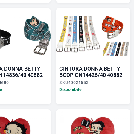
A DONNA BETTY
CINTURA DONNA BETTY
N14836/40 40882
BOOP CN14426/40 40882
3680
SKU
40021553
le
Disponibile