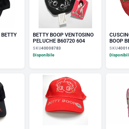
 BETTY
BETTY BOOP VENTOSINO
CUSCIN
PELUCHE B60720 604
BOOP B
SKU
40008783
SKU
4001
Disponibile
Disponibi