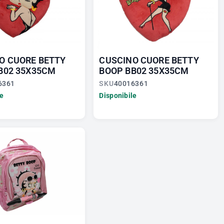
O CUORE BETTY
CUSCINO CUORE BETTY
B02 35X35CM
BOOP BB02 35X35CM
6361
SKU
40016361
le
Disponibile