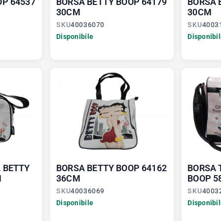
OP 64537
BORSA BETTY BOOP 64179
BORSA 
30CM
30CM
SKU
40036070
SKU
4003
Disponibile
Disponibi
 BETTY
BORSA BETTY BOOP 64162
BORSA 
M
36CM
BOOP 5
SKU
40036069
SKU
4003
Disponibile
Disponibi