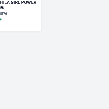
HILA GIRL POWER
96
4576
le